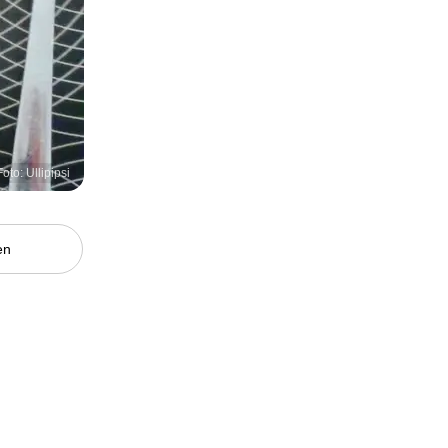
Foto: Ullipipsi
en