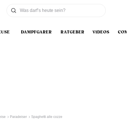
Was wollen Sie suchen
Suchen
EUSE
DAMPFGARER
RATGEBER
VIDEOS
CO
eise
Paradeiser
Spaghetti alle cozze