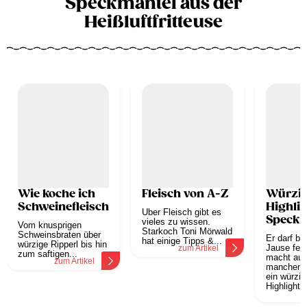
Speckmantel aus der
Heißluftfritteuse
Wie koche ich
Fleisch von A-Z
Würzi
Schweinefleisch?
Highlig
Über Fleisch gibt es
Speck
vieles zu wissen.
Vom knusprigen
Starkoch Toni Mörwald
Schweinsbraten über
Er darf be
hat einige Tipps &...
würzige Ripperl bis hin
Jause feh
zum Artikel
zum saftigen...
macht aus
zum Artikel
manchen G
ein würzig
Highlight:.
z