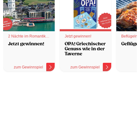
2 Nächte im Romantik
Jetzt gewinnen!
Beflügelnd
Hotel
Jetzt gewinnen!
OPA! Griechischer
Geflügel
Genuss wie in der
Taverne
zum Gewinnspiel
zum Gewinnspiel
z