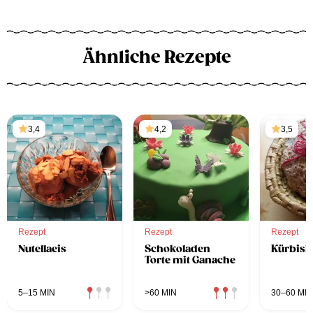
Ähnliche Rezepte
3,4
4,2
3,5
Rezept
Rezept
Rezept
Nutellaeis
Schokoladen
Kürbisk
Torte mit Ganache
5–15 MIN
>60 MIN
30–60 MIN