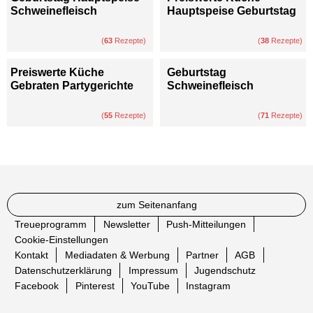
Schweinefleisch
Hauptspeise Geburtstag
(
63
Rezepte)
(
38
Rezepte)
Preiswerte Küche
Geburtstag
Gebraten Partygerichte
Schweinefleisch
(
55
Rezepte)
(
71
Rezepte)
zum Seitenanfang
Treueprogramm
Newsletter
Push-Mitteilungen
Cookie-Einstellungen
Kontakt
Mediadaten & Werbung
Partner
AGB
Datenschutzerklärung
Impressum
Jugendschutz
Facebook
Pinterest
YouTube
Instagram