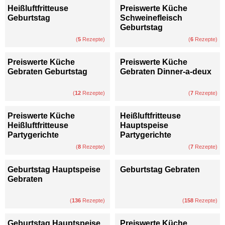
Heißluftfritteuse
Preiswerte Küche
Geburtstag
Schweinefleisch
Geburtstag
(
5
Rezepte)
(
6
Rezepte)
Preiswerte Küche
Preiswerte Küche
Gebraten Geburtstag
Gebraten Dinner-a-deux
(
12
Rezepte)
(
7
Rezepte)
Preiswerte Küche
Heißluftfritteuse
Heißluftfritteuse
Hauptspeise
Partygerichte
Partygerichte
(
8
Rezepte)
(
7
Rezepte)
Geburtstag Hauptspeise
Geburtstag Gebraten
Gebraten
(
136
Rezepte)
(
158
Rezepte)
Geburtstag Hauptspeise
Preiswerte Küche