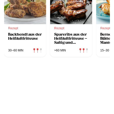
Rezept
Rezept
Rezept
Backhendl aus der
Spareribs aus der
Berner
Heißluftfritteuse
Heißluftfritteuse –
Blätter
Saftig und
Mantel 
Knusprig
Heißluf
30–60 MIN
>60 MIN
15–30 MI