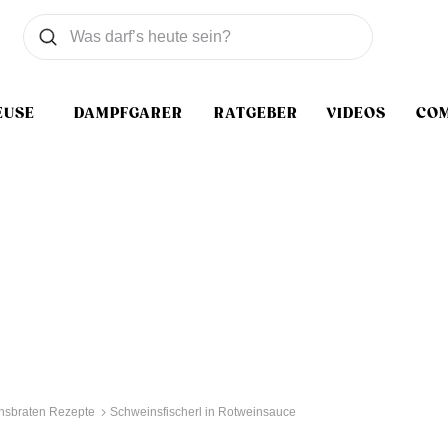
Was wollen Sie suchen
Suchen
EUSE
DAMPFGARER
RATGEBER
VIDEOS
CO
nsbraten Rezepte
Schweinsfischerl in Rotweinsauce