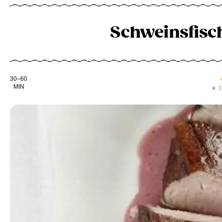
Schweinsfisch
Kochdauer
30–60
MIN
★ 3