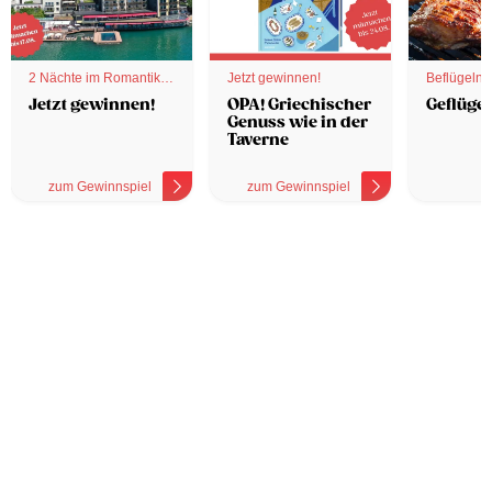
2 Nächte im Romantik
Jetzt gewinnen!
Beflügelnd
Hotel
Jetzt gewinnen!
OPA! Griechischer
Geflügel
Genuss wie in der
Taverne
zum Gewinnspiel
zum Gewinnspiel
z