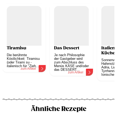
Tiramisu
Das Dessert
Italien
Küche
Die berühmte
Je nach Philosophie
Köstlichkeit Tiramisu
der Gastgeber wird
Sonnenve
(oder Tirami su -
zum Abschluss des
Hafenstäd
italienisch für "Zieh...
Menüs KÄSE und/oder
Adria, Lig
zum Artikel
das DESSERT...
Tyrrhenni
zum Artikel
Ionischem.
z
Ähnliche Rezepte