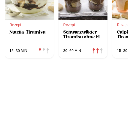
Rezept
Rezept
Rezept
Nutella-Tiramisu
Schwarzwälder
Caipir
Tiramisu ohne Ei
Tirami
15–30 MIN
30–60 MIN
15–30 MI