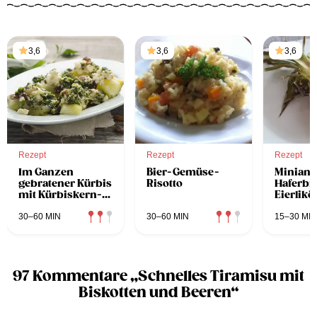
3,6
3,6
3,6
Rezept
Rezept
Rezept
Im Ganzen
Bier-Gemüse-
Miniana
gebratener Kürbis
Risotto
Haferbr
mit Kürbiskern-
Eierlikö
Petersilien-
Gremolata und
30–60 MIN
30–60 MIN
15–30 MIN
Feta
97 Kommentare „Schnelles Tiramisu mit
Biskotten und Beeren“