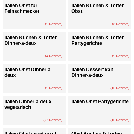
Italien Obst für
Italien Kuchen & Torten
Feinschmecker
Obst
(
5
Rezepte)
(
8
Rezepte)
Italien Kuchen & Torten
Italien Kuchen & Torten
Dinner-a-deux
Partygerichte
(
4
Rezepte)
(
9
Rezepte)
Italien Obst Dinner-a-
Italien Dessert kalt
deux
Dinner-a-deux
(
5
Rezepte)
(
10
Rezepte)
Italien Dinner-a-deux
Italien Obst Partygerichte
vegetarisch
(
23
Rezepte)
(
10
Rezepte)
Italien Obst vegetarisch
Obst Kuchen & Torten