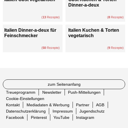
Dinner-a-deux
(
13
Rezepte)
(
8
Rezepte)
Italien Dinner-a-deux für
Italien Kuchen & Torten
Feinschmecker
vegetarisch
(
50
Rezepte)
(
9
Rezepte)
zum Seitenanfang
Treueprogramm
Newsletter
Push-Mitteilungen
Cookie-Einstellungen
Kontakt
Mediadaten & Werbung
Partner
AGB
Datenschutzerklärung
Impressum
Jugendschutz
Facebook
Pinterest
YouTube
Instagram