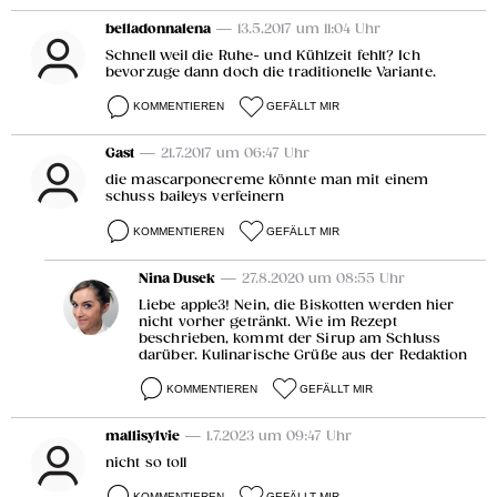
belladonnalena
— 13.5.2017 um 11:04 Uhr
Schnell weil die Ruhe- und Kühlzeit fehlt? Ich
bevorzuge dann doch die traditionelle Variante.
KOMMENTIEREN
GEFÄLLT MIR
Gast
— 21.7.2017 um 06:47 Uhr
die mascarponecreme könnte man mit einem
schuss baileys verfeinern
KOMMENTIEREN
GEFÄLLT MIR
Nina Dusek
— 27.8.2020 um 08:55 Uhr
Liebe apple3! Nein, die Biskotten werden hier
nicht vorher getränkt. Wie im Rezept
beschrieben, kommt der Sirup am Schluss
darüber. Kulinarische Grüße aus der Redaktion
KOMMENTIEREN
GEFÄLLT MIR
mallisylvie
— 1.7.2023 um 09:47 Uhr
nicht so toll
KOMMENTIEREN
GEFÄLLT MIR