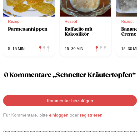
Rezept
Rezept
Rezept
Parmesanhippen
Raffaello mit
Bananen
Kokoslikör
Creme
5–15 MIN
15–30 MIN
15–30 MIN
0 Kommentare „Schneller Kräutertopfen“
Kommentar hinzufügen
Für Kommentare, bitte
einloggen
oder
registrieren
.