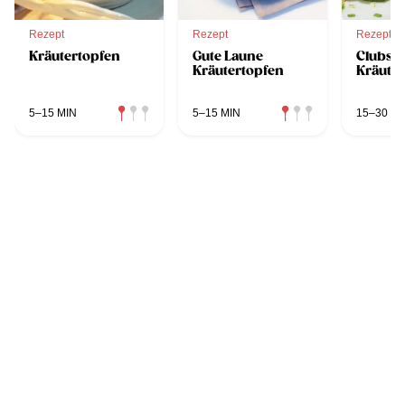
Rezept
Rezept
Rezept
Kräutertopfen
Gute Laune
Clubsa
Kräutertopfen
Kräute
5–15 MIN
5–15 MIN
15–30 MI