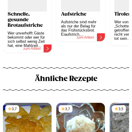
Schnelle,
Aufstriche
Tiroler
gesunde
Aufstriche sind mehr
Wer von e
Brotaufstriche
als nur der Belag für
„Schotten
das Frühstücksbrot.
getroffen 
Wer unverhofft Gäste
Eiaufstrich,...
nicht verl
bekommt oder wer für
zum Artikel
tot sein....
sich selbst wenig Zeit
z
hat, eine Mahlzeit...
zum Artikel
Ähnliche Rezepte
3,7
3,7
3,5