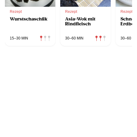
Rezept
Rezept
Rezept
Wurstschaschlik
Asia-Wok mit
Schnell
Rindfleisch
Erdbee
15–30 MIN
30–60 MIN
30–60 MI