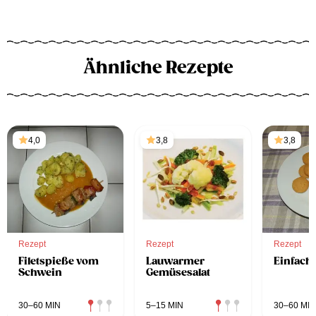
Ähnliche Rezepte
4,0
3,8
3,8
Rezept
Rezept
Rezept
Filetspieße vom
Lauwarmer
Einfach
Schwein
Gemüsesalat
30–60 MIN
5–15 MIN
30–60 MIN