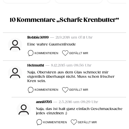
10 Kommentare „Scharfe Krenbutter“
Robbie3099
— 21.9.2018 um 07:11 Uhr
Eine wahre Gaumenfreude
KOMMENTIEREN
GEFÄLLT MIR
Helmuth1
— 8.12.2015 um 08:56 Uhr
Naja, Oberskren aus dem Glas schmeckt mir
eigentlich überhaupt nicht. Muss schon frischer
Kren sein.
KOMMENTIEREN
GEFÄLLT MIR
anni0705
— 2.5.2016 um 08:29 Uhr
Naja, das ist halt ganz einfach Geschmacksache
jedes einzelnen ;)
KOMMENTIEREN
GEFÄLLT MIR