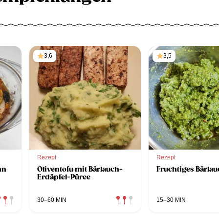
3,6
3,5
Rezept
Rezept
hn
Oliventofu mit Bärlauch-
Fruchtiges Bärla
Erdäpfel-Püree
30–60 MIN
15–30 MIN