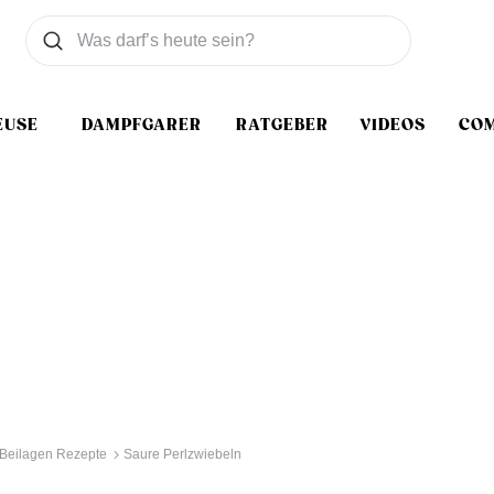
Was wollen Sie suchen
Suchen
EUSE
DAMPFGARER
RATGEBER
VIDEOS
CO
Beilagen Rezepte
Saure Perlzwiebeln