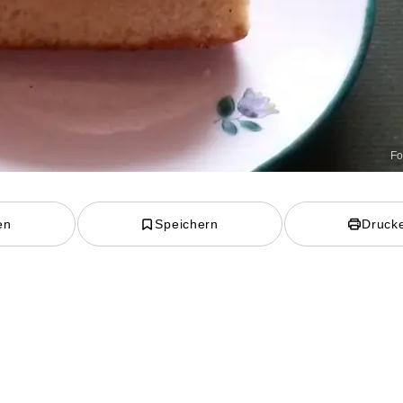
Fo
en
Speichern
Druck