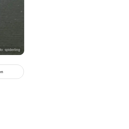
to: spiderling
en