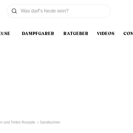
Was wollen Sie suchen
Suchen
EUSE
DAMPFGARER
RATGEBER
VIDEOS
CO
n und Torten Rezepte
Sandkuchen