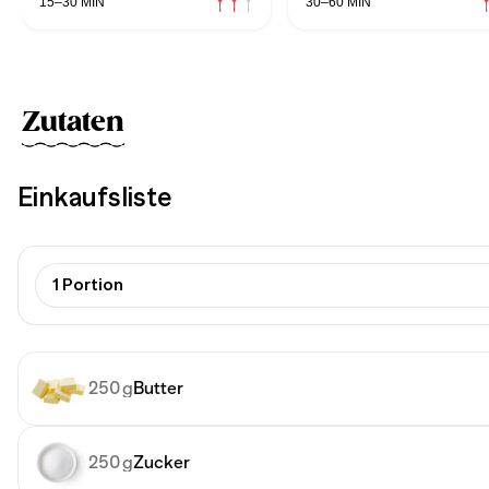
15–30 MIN
30–60 MIN
Zutaten