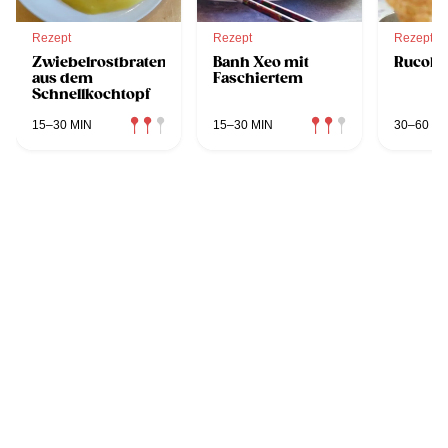
Rezept
Rezept
Rezept
Zwiebelrostbraten
Banh Xeo mit
Rucola
aus dem
Faschiertem
Schnellkochtopf
15–30 MIN
15–30 MIN
30–60 MI