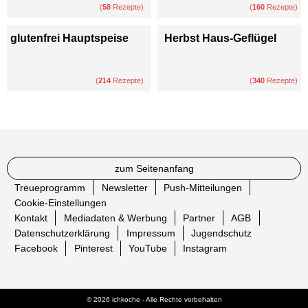
(
58
Rezepte)
(
160
Rezepte)
glutenfrei Hauptspeise
Herbst Haus-Geflügel
(
214
Rezepte)
(
340
Rezepte)
zum Seitenanfang
Treueprogramm
Newsletter
Push-Mitteilungen
Cookie-Einstellungen
Kontakt
Mediadaten & Werbung
Partner
AGB
Datenschutzerklärung
Impressum
Jugendschutz
Facebook
Pinterest
YouTube
Instagram
© 2026 ichkoche - Alle Rechte vorbehalten