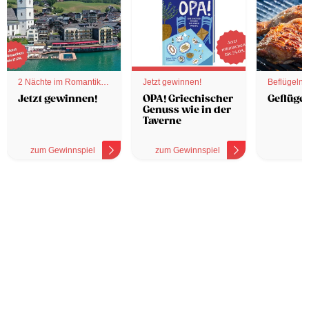
2 Nächte im Romantik
Jetzt gewinnen!
Beflügelnd
Hotel
Jetzt gewinnen!
OPA! Griechischer
Geflügel
Genuss wie in der
Taverne
zum Gewinnspiel
zum Gewinnspiel
z