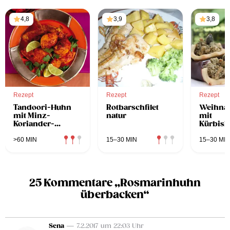
4,8
3,9
3,8
Rezept
Rezept
Rezept
Tandoori-Huhn
Rotbarschfilet
Weihnac
mit Minz-
natur
mit
Koriander-
Kürbisk
Chutney
>60 MIN
15–30 MIN
15–30 MIN
25 Kommentare „Rosmarinhuhn
überbacken“
Sena
— 7.2.2017 um 22:03 Uhr