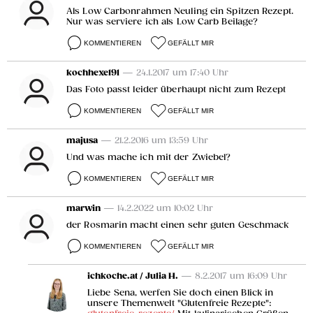
Als Low Carbonrahmen Neuling ein Spitzen Rezept.
Nur was serviere ich als Low Carb Beilage?
KOMMENTIEREN
GEFÄLLT MIR
kochhexe191
— 24.1.2017 um 17:40 Uhr
Das Foto passt leider überhaupt nicht zum Rezept
KOMMENTIEREN
GEFÄLLT MIR
majusa
— 21.2.2016 um 13:59 Uhr
Und was mache ich mit der Zwiebel?
KOMMENTIEREN
GEFÄLLT MIR
marwin
— 14.2.2022 um 10:02 Uhr
der Rosmarin macht einen sehr guten Geschmack
KOMMENTIEREN
GEFÄLLT MIR
ichkoche.at / Julia H.
— 8.2.2017 um 16:09 Uhr
Liebe Sena, werfen Sie doch einen Blick in
unsere Themenwelt "Glutenfreie Rezepte":