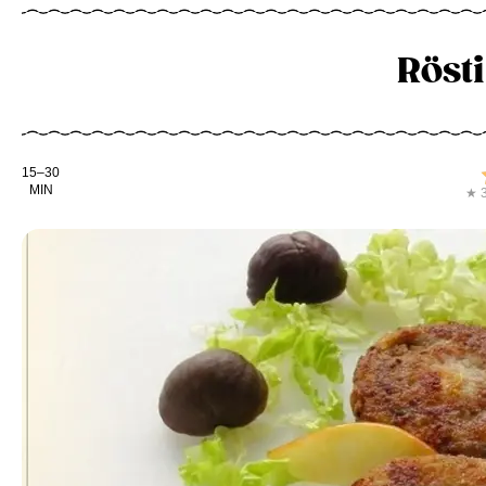
Röst
Kochdauer
15–30
MIN
★ 3