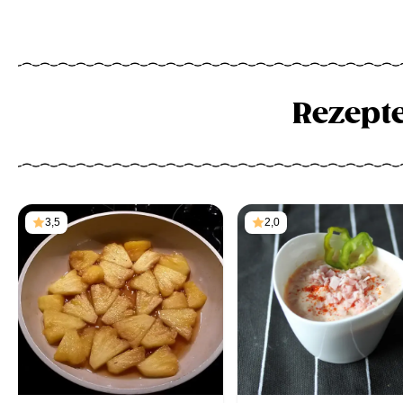
Rezept
3,5
2,0