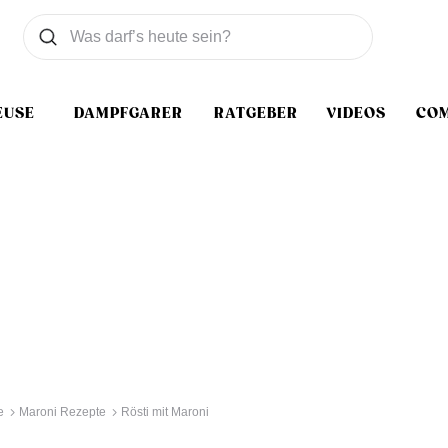
Was wollen Sie suchen
Suchen
EUSE
DAMPFGARER
RATGEBER
VIDEOS
CO
e
Maroni Rezepte
Rösti mit Maroni