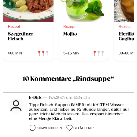
Rezept
Rezept
Rezept
Szegediner
Mojito
Eierlikö
Fleisch
Guglhup
>60 MIN
5–15 MIN
30–60 MIN
10 Kommentare „Rindsuppe“
E-Dirk
— 14.4.2024 um 12:04 Uhr
Tipp: Fleisch-Suppen IMMER mit KALTEM Wasser
aufsetzen. Und lieber ne 1/2 Stunde länger, dafür nur
ganz leicht köcheln lassen. Das erspart hinterher
eine Menge Klärarbeit.
KOMMENTIEREN
GEFÄLLT MIR