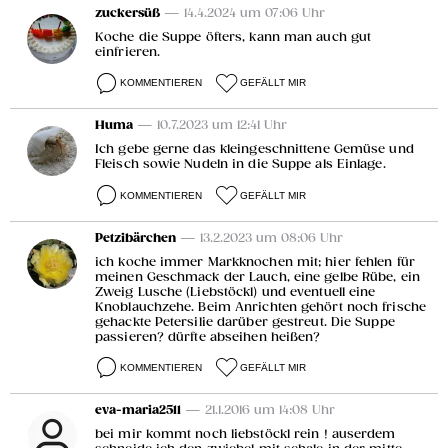
zuckersüß
— 14.4.2024 um 07:06 Uhr
Koche die Suppe öfters, kann man auch gut
einfrieren.
KOMMENTIEREN
GEFÄLLT MIR
Huma
— 10.7.2023 um 12:41 Uhr
Ich gebe gerne das kleingeschnittene Gemüse und
Fleisch sowie Nudeln in die Suppe als Einlage.
KOMMENTIEREN
GEFÄLLT MIR
Petzibärchen
— 13.2.2023 um 08:06 Uhr
ich koche immer Markknochen mit; hier fehlen für
meinen Geschmack der Lauch, eine gelbe Rübe, ein
Zweig Lusche (Liebstöckl) und eventuell eine
Knoblauchzehe. Beim Anrichten gehört noch frische
gehackte Petersilie darüber gestreut. Die Suppe
passieren? dürfte abseihen heißen?
KOMMENTIEREN
GEFÄLLT MIR
eva-maria2511
— 21.1.2016 um 14:08 Uhr
bei mir kommt noch liebstöckl rein ! auserdem