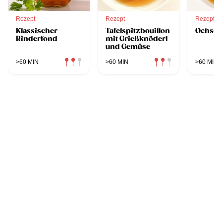
Rezept
Rezept
Rezept
Klassischer
Tafelspitzbouillon
Ochse
Rinderfond
mit Grießknöderl
und Gemüse
>60 MIN
>60 MIN
>60 MIN