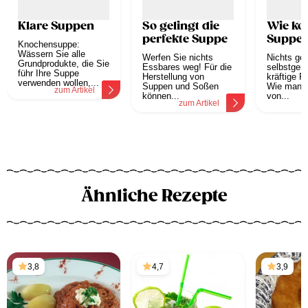
Klare Suppen
So gelingt die
Wie ko
perfekte Suppe
Suppe
Knochensuppe:
Wässern Sie alle
Werfen Sie nichts
Nichts geh
Grundprodukte, die Sie
Essbares weg! Für die
selbstgem
führ Ihre Suppe
Herstellung von
kräftige R
verwenden wollen,...
Suppen und Soßen
Wie man a
zum Artikel
können...
von...
zum Artikel
z
Ähnliche Rezepte
3,8
4,7
3,9