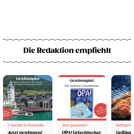
Die Redaktion empfiehlt
2 Nächte im Romantik
Jetzt gewinnen!
Beflügelnd
Hotel
Jetzt gewinnen!
OPA! Griechischer
Geflügel