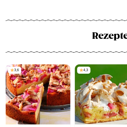
Rezept
3,6
4,3