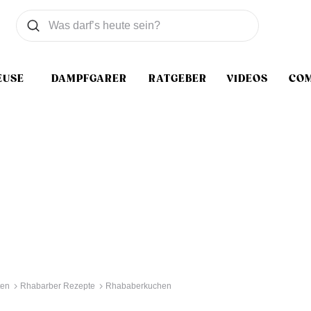
Was wollen Sie suchen
Suchen
EUSE
DAMPFGARER
RATGEBER
VIDEOS
CO
ten
Rhabarber Rezepte
Rhababerkuchen