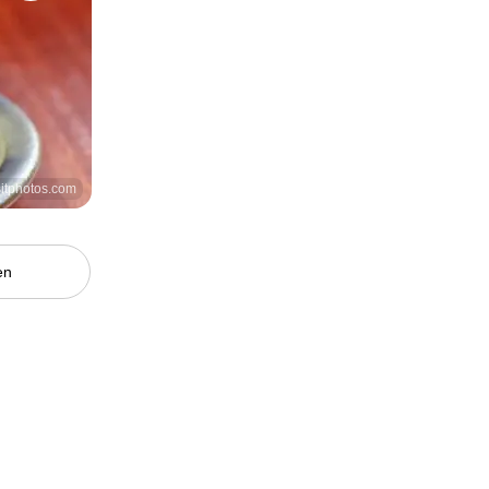
sitphotos.com
en