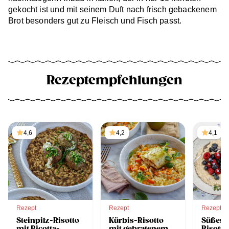
gekocht ist und mit seinem Duft nach frisch gebackenem
Brot besonders gut zu Fleisch und Fisch passt.
Rezeptempfehlungen
4,6
4,2
4,1
Rezept
Rezept
Rezept
Steinpilz-Risotto
Kürbis-Risotto
Süßes 
mit Ricotta-
mit gebratenem
Risotto