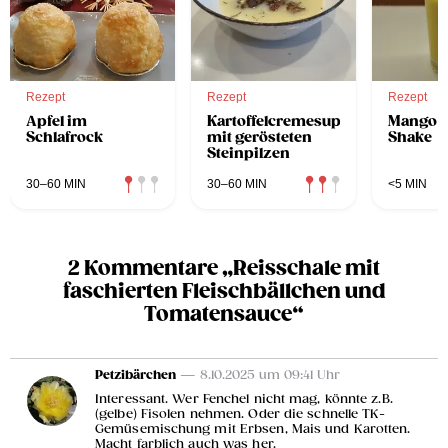
Rezept
Rezept
Rezept
Apfel im
Kartoffelcremesuppe
Mango-
Schlafrock
mit gerösteten
Shake
Steinpilzen
30–60 MIN
30–60 MIN
<5 MIN
2 Kommentare „Reisschale mit
faschierten Fleischbällchen und
Tomatensauce“
Petzibärchen
— 8.10.2025 um 09:41 Uhr
Interessant. Wer Fenchel nicht mag, könnte z.B.
(gelbe) Fisolen nehmen. Oder die schnelle TK-
Gemüsemischung mit Erbsen, Mais und Karotten.
Macht farblich auch was her.