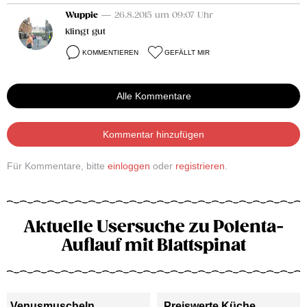
Wuppie
— 26.8.2015 um 09:07 Uhr
klingt gut
KOMMENTIEREN
GEFÄLLT MIR
Alle Kommentare
Kommentar hinzufügen
Für Kommentare, bitte
einloggen
oder
registrieren
.
Aktuelle Usersuche zu Polenta-
Auflauf mit Blattspinat
Venusmuscheln
Preiswerte Küche