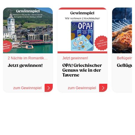
2 Nächte im Romantik
Jetzt gewinnen!
Beflügelnd
Hotel
Jetzt gewinnen!
OPA! Griechischer
Geflügel
Genuss wie in der
Taverne
zum Gewinnspiel
zum Gewinnspiel
z