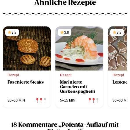
Ähnliche Rezepte
3,8
3,8
3,8
Rezept
Rezept
Rezept
Faschierte Steaks
Marinierte
Lebkuc
Garnelen mit
Gurkenspaghetti
30–60 MIN
5–15 MIN
30–60 MIN
18 Kommentare „Polenta-Auflauf mit