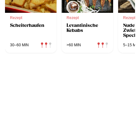
Rezept
Rezept
Rezept
Scheiterhaufen
Levantinische
Nudeln
Kebabs
Zwiebe
Speck
30–60 MIN
>60 MIN
5–15 MIN