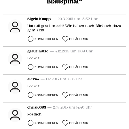
Blattspinat“
Sigrid Knapp
— 20.3.2016 um 15:52 Uhr
Hat toll geschmeckt! Wir haben noch Bärlauch dazu
gemischt
KOMMENTIEREN
GEFÄLLT MIR
graue Katze
— 4.12.2015 um 11:09 Uhr
Lecker!
KOMMENTIEREN
GEFÄLLT MIR
alex64
— 1.12.2015 um 18:16 Uhr
Lecker!
KOMMENTIEREN
GEFÄLLT MIR
chrisi0303
— 27.8.2015 um 14:40 Uhr
köstlich
KOMMENTIEREN
GEFÄLLT MIR