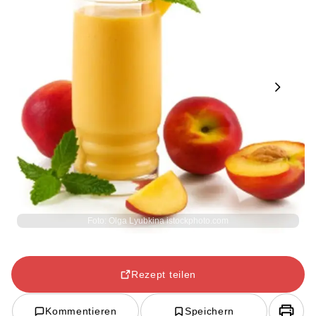
Next
Foto: Olga Lyubkina istockphoto.com
Rezept teilen
Kommentieren
Speichern