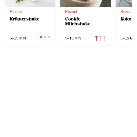
Rezept
Rezept
Rezept
Kräutershake
Cookie-
Kokos-
Milchshake
5–15 MIN
5–15 MIN
5–15 MIN