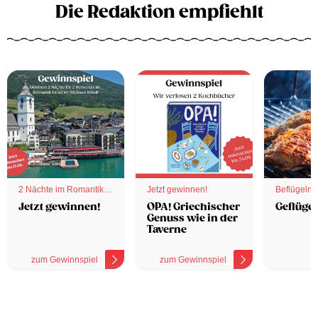
Die Redaktion empfiehlt
2 Nächte im Romantik
Jetzt gewinnen!
Beflügelnd
Hotel
Jetzt gewinnen!
OPA! Griechischer
Geflügel
Genuss wie in der
Taverne
zum Gewinnspiel
zum Gewinnspiel
z