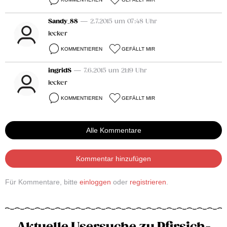
Sandy_88
— 2.7.2015 um 07:48 Uhr
lecker
KOMMENTIEREN
GEFÄLLT MIR
ingridS
— 7.6.2015 um 21:19 Uhr
lecker
KOMMENTIEREN
GEFÄLLT MIR
Alle Kommentare
Kommentar hinzufügen
Für Kommentare, bitte
einloggen
oder
registrieren
.
Aktuelle Usersuche zu Pfirsich-