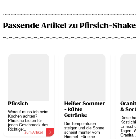
Passende Artikel zu Pfirsich-Shake
Pfirsich
Heißer Sommer
Granita
- kühle
& Sorb
Worauf muss ich beim
Getränke
Kochen achten?
Diese hal
Pfirsiche bieten für
Köstlichke
Die Temperaturen
jeden Geschmack das
Erfrischu
steigen und die Sonne
Richtige:...
Tagen. W
scheint munter vom
zum Artikel
Granita,...
Himmel. Für eine
z