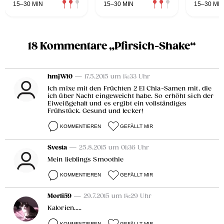
15–30 MIN
15–30 MIN
15–30 MIN
18 Kommentare „Pfirsich-Shake“
hmjW10
— 17.5.2015 um 14:33 Uhr
Ich mixe mit den Früchten 2 El Chia-Samen mit, die
ich über Nacht eingeweicht habe. So erhöht sich der
Eiweißgehalt und es ergibt ein vollständiges
Frühstück. Gesund und lecker!
KOMMENTIEREN
GEFÄLLT MIR
Svesta
— 25.8.2015 um 01:36 Uhr
Mein lieblings Smoothie
KOMMENTIEREN
GEFÄLLT MIR
Morli59
— 29.7.2015 um 14:29 Uhr
Kalorien.....
KOMMENTIEREN
GEFÄLLT MIR