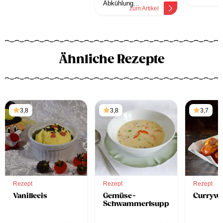
Abkühlung...
zum Artikel
Ähnliche Rezepte
3,8
3,8
3,7
Rezept
Rezept
Rezept
Vanilleeis
Gemüse-
Currywu
Schwammerlsuppe