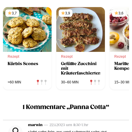
3,7
3,9
3,6
Rezept
Rezept
Rezept
Kürbis Scones
Gefüllte Zucchini
Marille
mit
Kompot
Kräuterfaschiertem
>60 MIN
30–60 MIN
15–30 MIN
1 Kommentare „Panna Cotta“
marwin
— 22.1.2023 um 11:30 Uhr