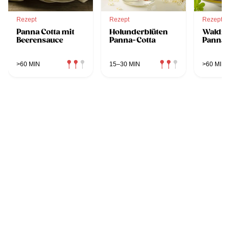
Rezept
Rezept
Rezept
Panna Cotta mit
Holunderblüten
Waldme
Beerensauce
Panna-Cotta
Panna-
>60 MIN
15–30 MIN
>60 MIN