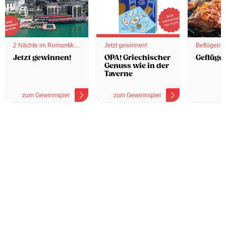
2 Nächte im Romantik
Jetzt gewinnen!
Beflügelnd
Hotel
Jetzt gewinnen!
OPA! Griechischer
Geflügel
Genuss wie in der
Taverne
zum Gewinnspiel
zum Gewinnspiel
z