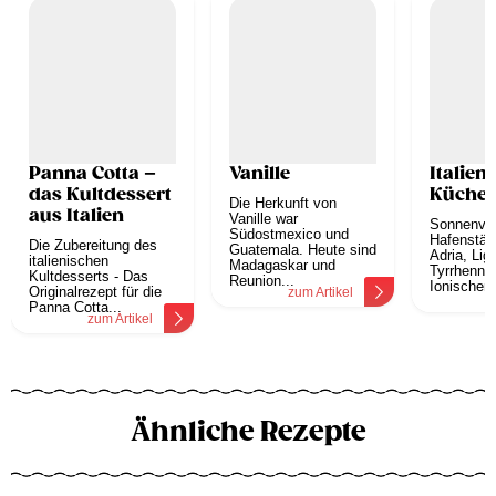
Panna Cotta –
Vanille
Italien
das Kultdessert
Küche
Die Herkunft von
aus Italien
Vanille war
Sonnenve
Südostmexico und
Hafenstäd
Die Zubereitung des
Guatemala. Heute sind
Adria, Lig
italienischen
Madagaskar und
Tyrrhenni
Kultdesserts - Das
Reunion...
Ionischem.
Originalrezept für die
zum Artikel
z
Panna Cotta...
zum Artikel
Ähnliche Rezepte