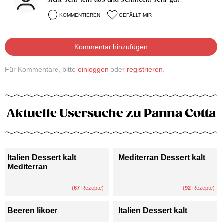
sieht sehr fein aus und schmeckt sehr gut
KOMMENTIEREN
GEFÄLLT MIR
Kommentar hinzufügen
Für Kommentare, bitte
einloggen
oder
registrieren
.
Aktuelle Usersuche zu Panna Cotta
Italien Dessert kalt
Mediterran Dessert kalt
Mediterran
(
67
Rezepte)
(
92
Rezepte)
Beeren likoer
Italien Dessert kalt