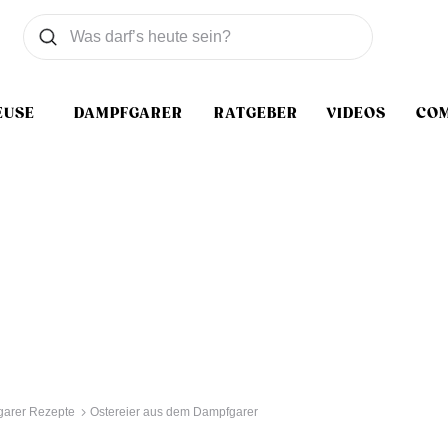
Was wollen Sie suchen
Suchen
EUSE
DAMPFGARER
RATGEBER
VIDEOS
CO
arer Rezepte
Ostereier aus dem Dampfgarer