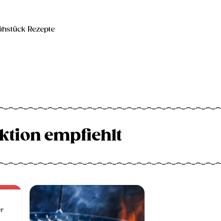
ühstück Rezepte
ktion empfiehlt