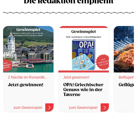
Die Redaktion empfiehlt
2 Nächte im Romantik
Jetzt gewinnen!
Beflügelnd
Hotel
Jetzt gewinnen!
OPA! Griechischer
Geflügel
Genuss wie in der
Taverne
zum Gewinnspiel
zum Gewinnspiel
z