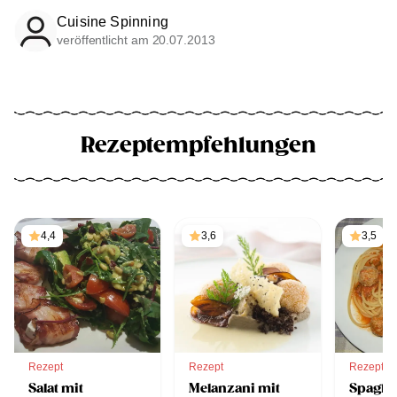
Cuisine Spinning
veröffentlicht am 20.07.2013
Rezeptempfehlungen
4,4
3,6
3,5
Rezept
Rezept
Rezept
Salat mit
Melanzani mit
Spaghet