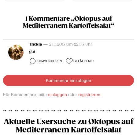
1 Kommentare „Oktopus auf
Mediterranem Kartoffelsalat“
Thekla
— 24.11.2015 um 22:55 Uhr
gut
KOMMENTIEREN
GEFÄLLT MIR
Kommentar hinzufügen
Für Kommentare, bitte
einloggen
oder
registrieren
.
Aktuelle Usersuche zu Oktopus auf
Mediterranem Kartoffelsalat