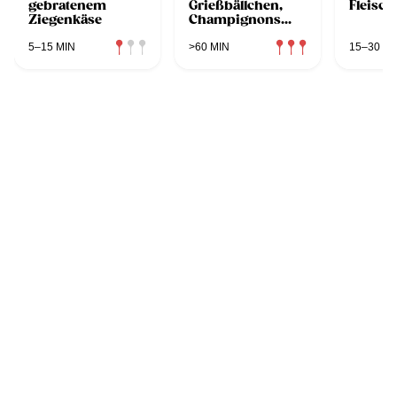
gebratenem
Grießbällchen,
Fleisch
Ziegenkäse
Champignons
und Parmesan
5–15 MIN
>60 MIN
15–30 MI