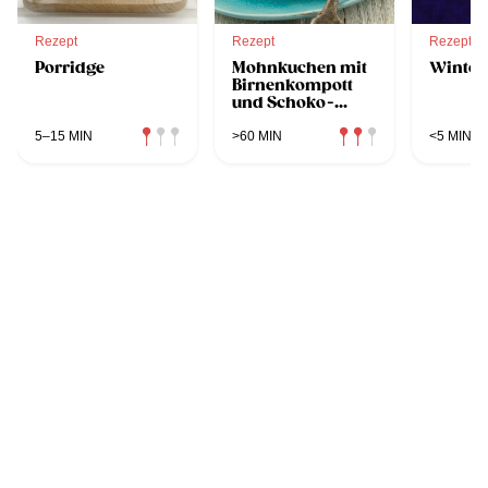
Rezept
Rezept
Rezept
Porridge
Mohnkuchen mit
Winter
Birnenkompott
und Schoko-
Schlagobers
5–15 MIN
>60 MIN
<5 MIN