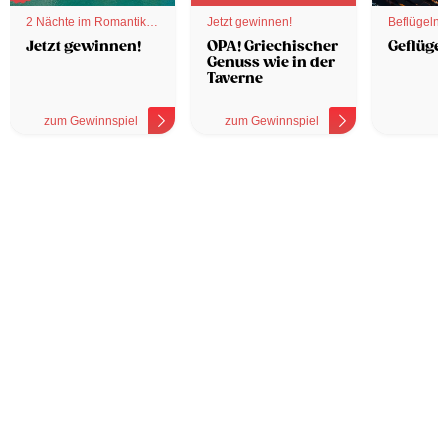
2 Nächte im Romantik
Jetzt gewinnen!
Beflügelnd
Hotel
Jetzt gewinnen!
OPA! Griechischer
Geflügel
Genuss wie in der
Taverne
zum Gewinnspiel
zum Gewinnspiel
z