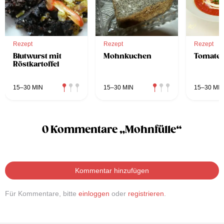
Rezept
Rezept
Rezept
Blutwurst mit
Mohnkuchen
Tomate
Röstkartoffel
15–30 MIN
15–30 MIN
15–30 MIN
0 Kommentare „Mohnfülle“
Kommentar hinzufügen
Für Kommentare, bitte
einloggen
oder
registrieren
.