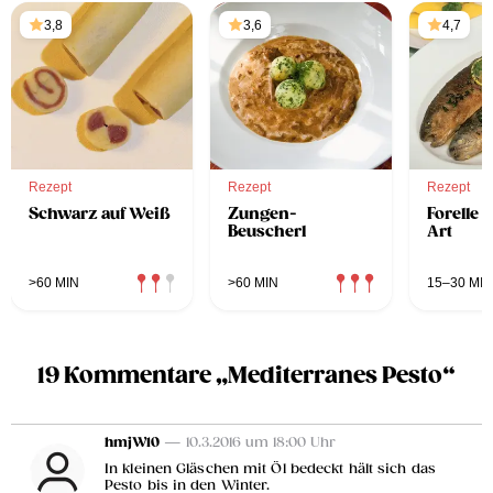
3,8
3,6
4,7
Rezept
Rezept
Rezept
Schwarz auf Weiß
Zungen-
Forelle 
Beuscherl
Art
>60 MIN
>60 MIN
15–30 MIN
19 Kommentare „Mediterranes Pesto“
hmjW10
— 10.3.2016 um 18:00 Uhr
In kleinen Gläschen mit Öl bedeckt hält sich das
Pesto bis in den Winter.