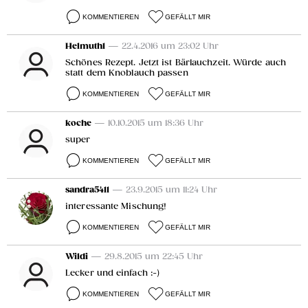
KOMMENTIEREN
GEFÄLLT MIR
Helmuth1
— 22.4.2016 um 23:02 Uhr
Schönes Rezept. Jetzt ist Bärlauchzeit. Würde auch
statt dem Knoblauch passen
KOMMENTIEREN
GEFÄLLT MIR
koche
— 10.10.2015 um 18:36 Uhr
super
KOMMENTIEREN
GEFÄLLT MIR
sandra5411
— 23.9.2015 um 11:24 Uhr
interessante Mischung!
KOMMENTIEREN
GEFÄLLT MIR
Wildi
— 29.8.2015 um 22:45 Uhr
Lecker und einfach :-)
KOMMENTIEREN
GEFÄLLT MIR