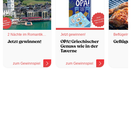
2 Nächte im Romantik
Jetzt gewinnen!
Beflügelnd
Hotel
Jetzt gewinnen!
OPA! Griechischer
Geflügel
Genuss wie in der
Taverne
zum Gewinnspiel
zum Gewinnspiel
z