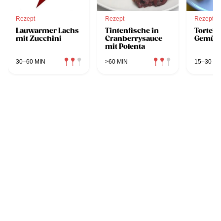
Rezept
Rezept
Rezept
Lauwarmer Lachs
Tintenfische in
Tortelli
mit Zucchini
Cranberrysauce
Gemüse
mit Polenta
30–60 MIN
>60 MIN
15–30 MI