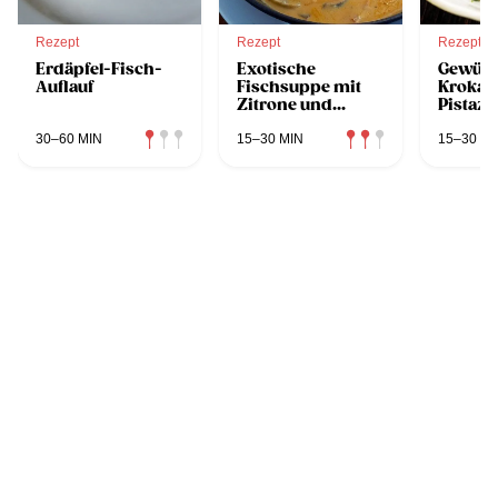
Rezept
Rezept
Rezept
Erdäpfel-Fisch-
Exotische
Gewürz
Auflauf
Fischsuppe mit
Krokan
Zitrone und
Pistazi
Kardamom
30–60 MIN
15–30 MIN
15–30 MI