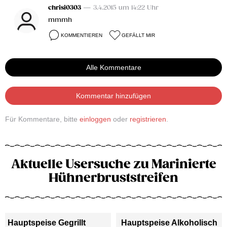
chrisi0303
— 3.4.2015 um 14:22 Uhr
mmmh
KOMMENTIEREN
GEFÄLLT MIR
Alle Kommentare
Kommentar hinzufügen
Für Kommentare, bitte
einloggen
oder
registrieren
.
Aktuelle Usersuche zu Marinierte
Hühnerbruststreifen
Hauptspeise Gegrillt
Hauptspeise Alkoholisch