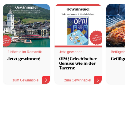
2 Nächte im Romantik
Jetzt gewinnen!
Beflügelnd
Hotel
Jetzt gewinnen!
OPA! Griechischer
Geflügel
Genuss wie in der
Taverne
zum Gewinnspiel
zum Gewinnspiel
z