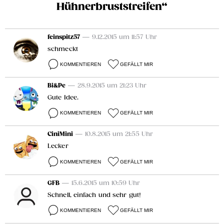
Hühnerbruststreifen“
feinspitz57
— 9.12.2015 um 11:57 Uhr
schmeckt
KOMMENTIEREN
GEFÄLLT MIR
Bi&Pe
— 28.9.2015 um 21:23 Uhr
Gute Idee.
KOMMENTIEREN
GEFÄLLT MIR
CiniMini
— 10.8.2015 um 21:55 Uhr
Lecker
KOMMENTIEREN
GEFÄLLT MIR
GFB
— 15.6.2015 um 10:59 Uhr
Schnell, einfach und sehr gut!
KOMMENTIEREN
GEFÄLLT MIR