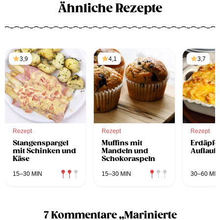
Ähnliche Rezepte
3,9
4,1
3,7
Rezept
Rezept
Rezept
Stangenspargel
Muffins mit
Erdäpfe
mit Schinken und
Mandeln und
Auflauf
Käse
Schokoraspeln
15–30 MIN
15–30 MIN
30–60 MIN
7 Kommentare „Marinierte