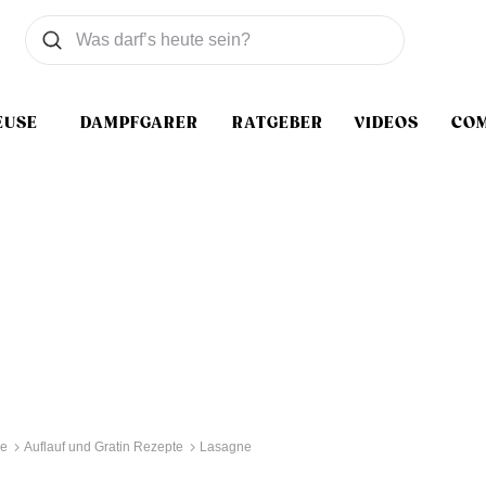
Was wollen Sie suchen
Suchen
EUSE
DAMPFGARER
RATGEBER
VIDEOS
CO
se
Auflauf und Gratin Rezepte
Lasagne