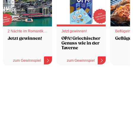
2 Nächte im Romantik
Jetzt gewinnen!
Beflügelnd
Hotel
Jetzt gewinnen!
OPA! Griechischer
Geflügel
Genuss wie in der
Taverne
zum Gewinnspiel
zum Gewinnspiel
z