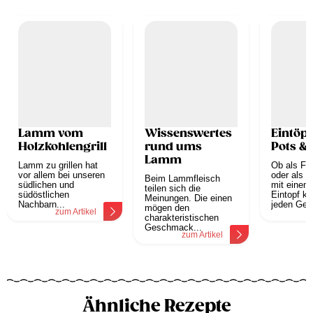
Lamm vom
Wissenswertes
Eintöpf
Holzkohlengrill
rund ums
Pots &
Lamm
Lamm zu grillen hat
Ob als Fa
vor allem bei unseren
oder als P
Beim Lammfleisch
südlichen und
mit einem
teilen sich die
südöstlichen
Eintopf k
Meinungen. Die einen
Nachbarn...
jeden Ges
mögen den
zum Artikel
z
charakteristischen
Geschmack...
zum Artikel
Ähnliche Rezepte