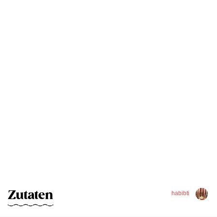
Zutaten
habibti