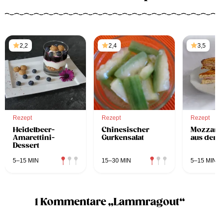
2,2
2,4
3,5
Rezept
Rezept
Rezept
Heidelbeer-
Chinesischer
Mozzare
Amarettini-
Gurkensalat
aus der
Dessert
5–15 MIN
15–30 MIN
5–15 MIN
1 Kommentare „Lammragout“