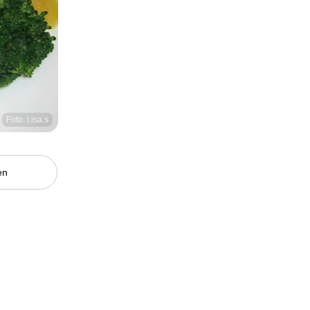
Foto: l.isa.s
en