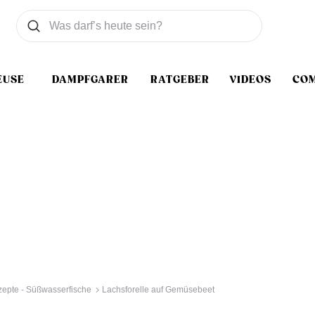
Was wollen Sie suchen
Suchen
EUSE
DAMPFGARER
RATGEBER
VIDEOS
CO
zepte - Süßwasserfische
Lachsforelle auf Gemüsebeet