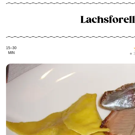
Lachsforel
Kochdauer
15–30
MIN
★ 3