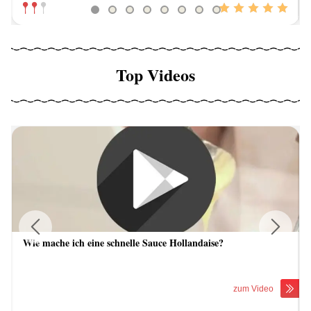
Top Videos
Wie mache ich eine schnelle Sauce Hollandaise?
Previous
Next
zum Video