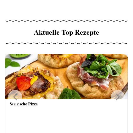
Aktuelle Top Rezepte
Steirische Pizza
Previous
Next