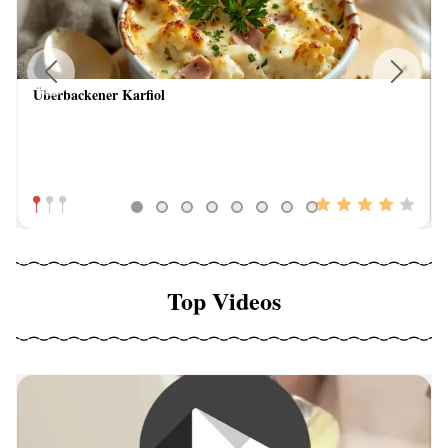
Überbackener Karfiol
Previous
Next
Top Videos