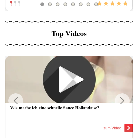
Top Videos
Wie mache ich eine schnelle Sauce Hollandaise?
Previous
Next
zum Video