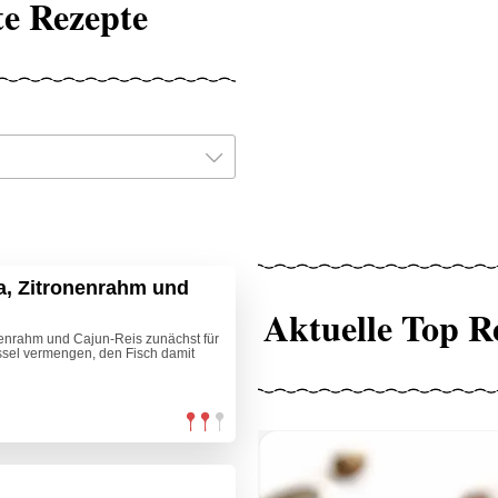
te Rezepte
a, Zitronenrahm und
Aktuelle Top R
nenrahm und Cajun-Reis zunächst für
üssel vermengen, den Fisch damit