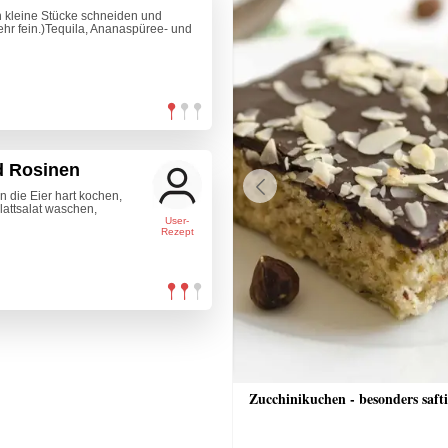
in kleine Stücke schneiden und
hr fein.)Tequila, Ananaspüree- und
d Rosinen
 die Eier hart kochen,
Previous
lattsalat waschen,
User-
Rezept
che Bananenschnitten
Zucchinikuchen - besonders saft