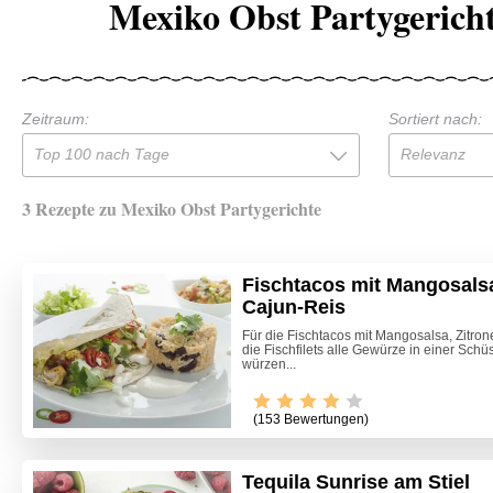
Mexiko Obst Partygerich
Zeitraum:
Sortiert nach:
Top 100 nach Tage
Relevanz
3 Rezepte zu Mexiko Obst Partygerichte
Fischtacos mit Mangosals
Cajun-Reis
Für die Fischtacos mit Mangosalsa, Zitro
die Fischfilets alle Gewürze in einer Sch
würzen...
(153 Bewertungen)
Tequila Sunrise am Stiel