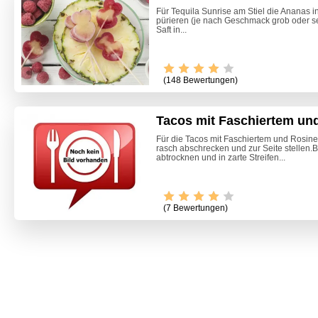
Für Tequila Sunrise am Stiel die Ananas 
pürieren (je nach Geschmack grob oder se
Saft in...
(148 Bewertungen)
Tacos mit Faschiertem un
Für die Tacos mit Faschiertem und Rosinen
rasch abschrecken und zur Seite stellen.B
abtrocknen und in zarte Streifen...
(7 Bewertungen)
Himmlis