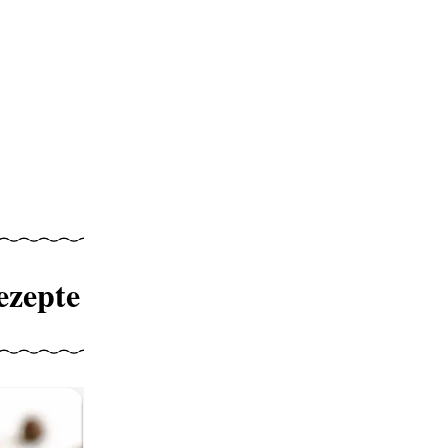
ezepte