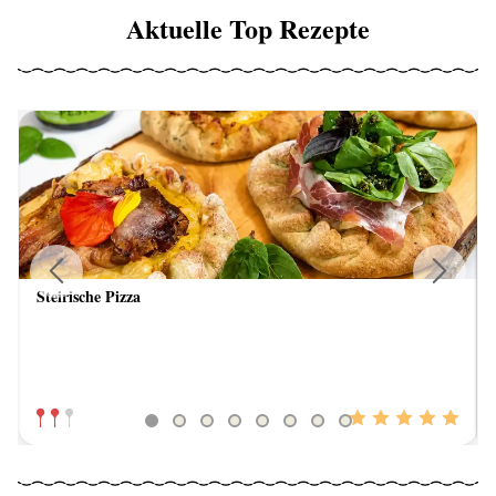
Aktuelle Top Rezepte
Steirische Pizza
Previous
Next