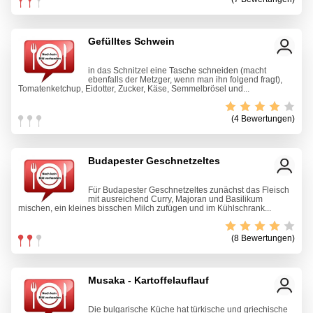
Gefülltes Schwein
in das Schnitzel eine Tasche schneiden (macht
ebenfalls der Metzger, wenn man ihn folgend fragt),
Tomatenketchup, Eidotter, Zucker, Käse, Semmelbrösel und...
(4 Bewertungen)
Budapester Geschnetzeltes
Für Budapester Geschnetzeltes zunächst das Fleisch
mit ausreichend Curry, Majoran und Basilikum
mischen, ein kleines bisschen Milch zufügen und im Kühlschrank...
(8 Bewertungen)
Musaka - Kartoffelauflauf
Die bulgarische Küche hat türkische und griechische