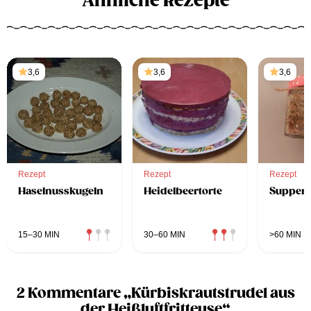
Ähnliche Rezepte
3,6
3,6
3,6
Rezept
Rezept
Rezept
Haselnusskugeln
Heidelbeertorte
Suppen
15–30 MIN
30–60 MIN
>60 MIN
2 Kommentare „Kürbiskrautstrudel aus
der Heißluftfritteuse“