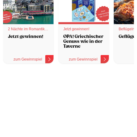
2 Nächte im Romantik
Jetzt gewinnen!
Beflügelnd
Hotel
Jetzt gewinnen!
OPA! Griechischer
Geflügel
Genuss wie in der
Taverne
zum Gewinnspiel
zum Gewinnspiel
z