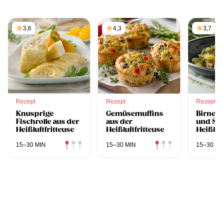
3,6
4,3
3,7
Rezept
Rezept
Rezept
Knusprige
Gemüsemuffins
Birnen
Fischrolle aus der
aus der
und Sp
Heißluftfritteuse
Heißluftfritteuse
Heißluf
15–30 MIN
15–30 MIN
15–30 MI