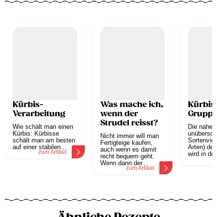
Kürbis-
Was mache ich,
Kürbis
Verarbeitung
wenn der
Grupp
Strudel reisst?
Wie schält man einen
Die nahez
Kürbis: Kürbisse
unübersch
Nicht immer will man
schält man am besten
Sortenviel
Fertigteige kaufen,
auf einer stabilen...
Arten) der
auch wenn es damit
zum Artikel
wird in drei
recht bequem geht.
z
Wenn dann der...
zum Artikel