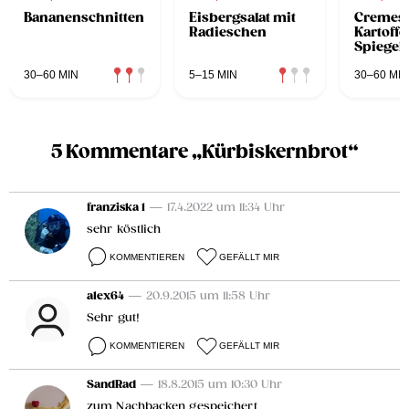
Bananenschnitten
Eisbergsalat mit
Cremesp
Radieschen
Kartoffe
Spiegele
30–60 MIN
5–15 MIN
30–60 MIN
5 Kommentare „Kürbiskernbrot“
franziska 1
— 17.4.2022 um 11:34 Uhr
sehr köstlich
KOMMENTIEREN
GEFÄLLT MIR
alex64
— 20.9.2015 um 11:58 Uhr
Sehr gut!
KOMMENTIEREN
GEFÄLLT MIR
SandRad
— 18.8.2015 um 10:30 Uhr
zum Nachbacken gespeichert