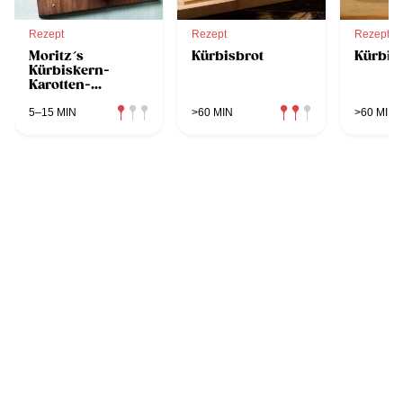
Rezept
Rezept
Rezept
Moritz´s
Kürbisbrot
Kürbis
Kürbiskern-
Karotten-
Aufstrich
5–15 MIN
>60 MIN
>60 MIN