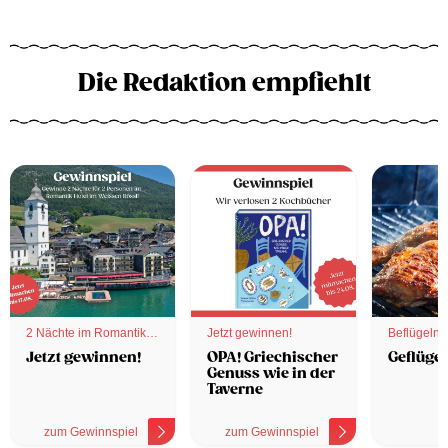
Die Redaktion empfiehlt
2 Nächte im Romantik
Jetzt gewinnen!
Beflügelnd
Hotel
Jetzt gewinnen!
OPA! Griechischer
Geflügel
Genuss wie in der
Taverne
zum Gewinnspiel
zum Gewinnspiel
z