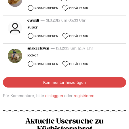
KOMMENTIEREN
GEFÄLLT MIR
ewaldi
— 31.3.2015 um 05:33 Uhr
super
KOMMENTIEREN
GEFÄLLT MIR
snakeeleven
— 15.1.2015 um 12:37 Uhr
lecker
KOMMENTIEREN
GEFÄLLT MIR
Kommentar hinzufügen
Für Kommentare, bitte
einloggen
oder
registrieren
.
Aktuelle Usersuche zu
Kürbiskernbrot