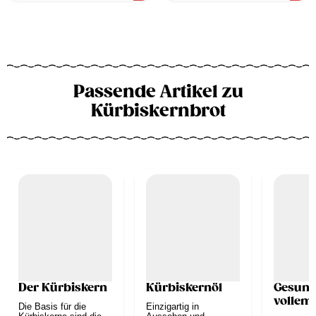
Passende Artikel zu
Kürbiskernbrot
Der Kürbiskern
Kürbiskernöl
Gesund
vollem
Die Basis für die
Einzigartig in