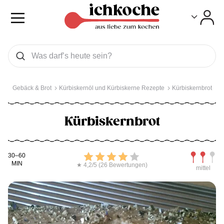
Toggle
Toggle
Was wollen Sie suchen
Suchen
Gebäck & Brot
Kürbiskernöl und Kürbiskerne Rezepte
Kürbiskernbrot
Kürbiskernbrot
Kochdauer
Bewerten
Schwierig
30–60
MIN
★ 4,2/5 (26 Bewertungen)
mittel