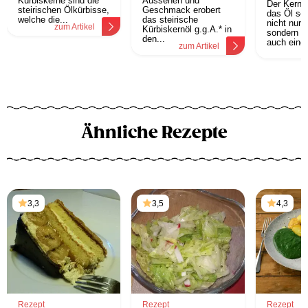
Kürbiskerne sind die
Aussehen und
Der Kern -
steirischen Ölkürbisse,
Geschmack erobert
das Öl s
welche die...
das steirische
nicht nur 
zum Artikel
Kürbiskernöl g.g.A.* in
sondern e
den...
auch eine.
zum Artikel
z
Ähnliche Rezepte
3,3
3,5
4,3
Rezept
Rezept
Rezept