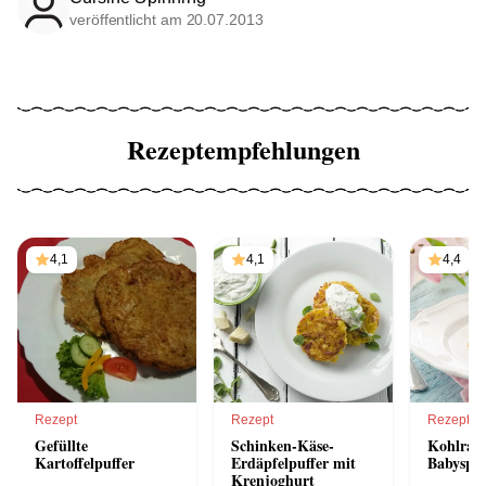
veröffentlicht am 20.07.2013
Rezeptempfehlungen
4,1
4,1
4,4
Rezept
Rezept
Rezept
Gefüllte
Schinken-Käse-
Kohlrabi
Kartoffelpuffer
Erdäpfelpuffer mit
Babyspin
Krenjoghurt