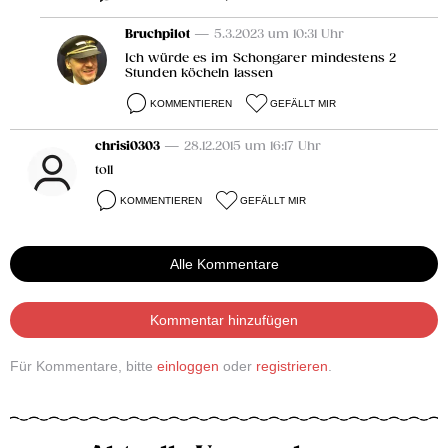
Bruchpilot
— 5.3.2023 um 10:31 Uhr
Ich würde es im Schongarer mindestens 2
Stunden köcheln lassen
KOMMENTIEREN
GEFÄLLT MIR
chrisi0303
— 28.12.2015 um 16:17 Uhr
toll
KOMMENTIEREN
GEFÄLLT MIR
Alle Kommentare
Kommentar hinzufügen
Für Kommentare, bitte
einloggen
oder
registrieren
.