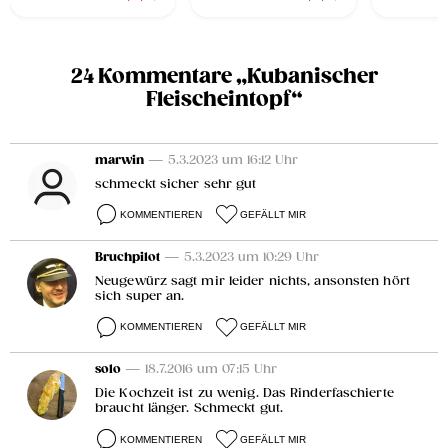
24 Kommentare „Kubanischer
Fleischeintopf“
marwin
— 5.3.2023 um 16:12 Uhr
schmeckt sicher sehr gut
KOMMENTIEREN
GEFÄLLT MIR
Bruchpilot
— 5.3.2023 um 10:29 Uhr
Neugewürz sagt mir leider nichts, ansonsten hört
sich super an.
KOMMENTIEREN
GEFÄLLT MIR
solo
— 18.7.2016 um 07:15 Uhr
Die Kochzeit ist zu wenig. Das Rinderfaschierte
braucht länger. Schmeckt gut.
KOMMENTIEREN
GEFÄLLT MIR