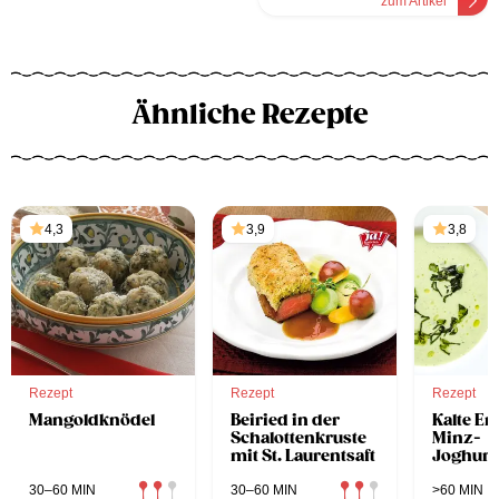
zum Artikel
Ähnliche Rezepte
4,3
3,9
3,8
Rezept
Rezept
Rezept
Mangoldknödel
Beiried in der
Kalte Er
Schalottenkruste
Minz-
mit St. Laurentsaft
Joghurt
30–60 MIN
30–60 MIN
>60 MIN