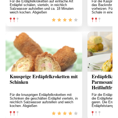
Für die Erdäpfelkroketten auf einfache Art
Für die Kaspres
Erdäpfel schälen, vierteln, in reichlich
das Backrohr auf
Salzwasser aufstellen und ca. 18 Minuten
vorheizen. Für d
weich kochen. Abgießen
Schale in eine fe
Knusprige Erdäpfelkroketten mit
Erdäpfelkrok
Schinken
Parmesankäs
Heißluftfritt
Für die knusprigen Erdäpfelkroketten mit
Für die Erdäpfel
Schinken die geschälten Erdäpfel vierteln, in
die Erdäpfelwürf
reichlich Salzwasser aufstellen und weich
garen. Die Erdäp
kochen. Abgießen
Erdäpfelstampfer