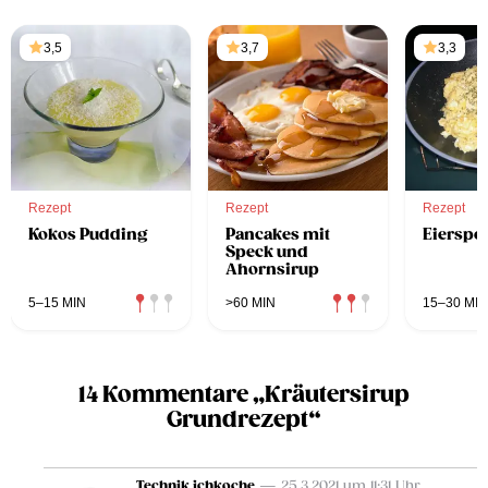
3,5
3,7
3,3
Rezept
Rezept
Rezept
Kokos Pudding
Pancakes mit
Eierspei
Speck und
Ahornsirup
5–15 MIN
>60 MIN
15–30 MIN
14 Kommentare „Kräutersirup
Grundrezept“
Technik ichkoche
— 25.3.2021 um 11:31 Uhr