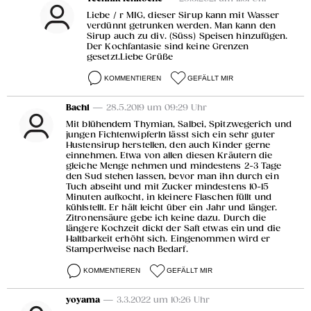
Liebe / r MIG, dieser Sirup kann mit Wasser
verdünnt getrunken werden. Man kann den
Sirup auch zu div. (Süss) Speisen hinzufügen.
Der Kochfantasie sind keine Grenzen
gesetzt.Liebe Grüße
KOMMENTIEREN
GEFÄLLT MIR
Bachl
— 28.5.2019 um 09:29 Uhr
Mit blühendem Thymian, Salbei, Spitzwegerich und
jungen Fichtenwipferln lässt sich ein sehr guter
Hustensirup herstellen, den auch Kinder gerne
einnehmen. Etwa von allen diesen Kräutern die
gleiche Menge nehmen und mindestens 2-3 Tage
den Sud stehen lassen, bevor man ihn durch ein
Tuch abseiht und mit Zucker mindestens 10-15
Minuten aufkocht, in kleinere Flaschen füllt und
kühlstellt. Er hält leicht über ein Jahr und länger.
Zitronensäure gebe ich keine dazu. Durch die
längere Kochzeit dickt der Saft etwas ein und die
Haltbarkeit erhöht sich. Eingenommen wird er
Stamperlweise nach Bedarf.
KOMMENTIEREN
GEFÄLLT MIR
yoyama
— 3.3.2022 um 10:26 Uhr