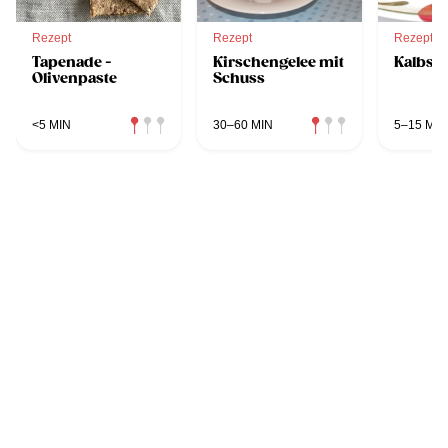
Rezept
Rezept
Rezept
Tapenade -
Kirschengelee mit
Kalbsr
Olivenpaste
Schuss
<5 MIN
30–60 MIN
5–15 MIN