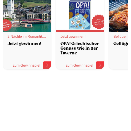
2 Nächte im Romantik
Jetzt gewinnen!
Beflügelnd
Hotel
Jetzt gewinnen!
OPA! Griechischer
Geflügel
Genuss wie in der
Taverne
zum Gewinnspiel
zum Gewinnspiel
z