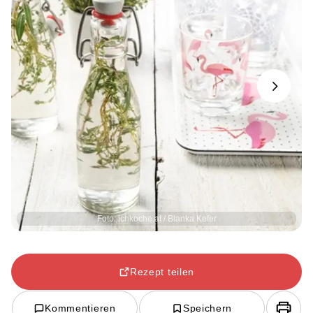
Next
Foto: ichkoche.at / Blanka Kefer
Rezept teilen
Kommentieren
Speichern