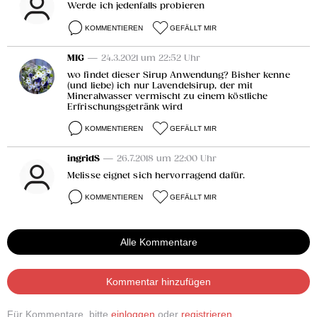
Werde ich jedenfalls probieren
KOMMENTIEREN
GEFÄLLT MIR
MIG
— 24.3.2021 um 22:52 Uhr
wo findet dieser Sirup Anwendung? Bisher kenne
(und liebe) ich nur Lavendelsirup, der mit
Mineralwasser vermischt zu einem köstliche
Erfrischungsgetränk wird
KOMMENTIEREN
GEFÄLLT MIR
ingridS
— 26.7.2018 um 22:00 Uhr
Melisse eignet sich hervorragend dafür.
KOMMENTIEREN
GEFÄLLT MIR
Alle Kommentare
Kommentar hinzufügen
Für Kommentare, bitte
einloggen
oder
registrieren
.