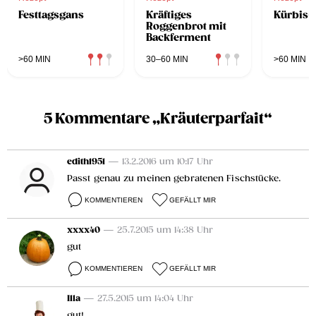
Festtagsgans
Kräftiges
Kürbis-
Roggenbrot mit
Backferment
>60 MIN
30–60 MIN
>60 MIN
5 Kommentare „Kräuterparfait“
edith1951
— 13.2.2016 um 10:17 Uhr
Passt genau zu meinen gebratenen Fischstücke.
KOMMENTIEREN
GEFÄLLT MIR
xxxx40
— 25.7.2015 um 14:38 Uhr
gut
KOMMENTIEREN
GEFÄLLT MIR
Illa
— 27.5.2015 um 14:04 Uhr
gut!