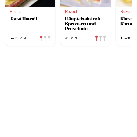
Rezept
Rezept
Rezept
Toast Hawaii
Häuptelsalat mit
Klare K
Sprossen und
Kartoff
Prosciutto
5–15 MIN
<5 MIN
15–30 MI