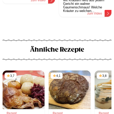
Mit Kräutern wird aus jedem
zum Video
Gericht ein wahrer
Gaumenschmaus! Welche
Kräuter zu welchen...
zum Video
Ähnliche Rezepte
3,7
4,1
3,8
Rezept
Rezept
Rezept