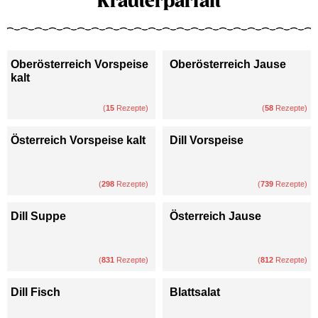
Kräuterparfait
Oberösterreich Vorspeise
Oberösterreich Jause
kalt
(
15
Rezepte)
(
58
Rezepte)
Österreich Vorspeise kalt
Dill Vorspeise
(
298
Rezepte)
(
739
Rezepte)
Dill Suppe
Österreich Jause
(
831
Rezepte)
(
812
Rezepte)
Dill Fisch
Blattsalat