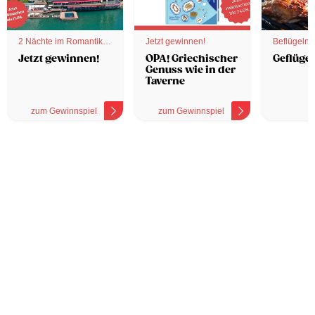
2 Nächte im Romantik
Jetzt gewinnen!
Beflügelnd
Hotel
Jetzt gewinnen!
OPA! Griechischer
Geflügel
Genuss wie in der
Taverne
zum Gewinnspiel
zum Gewinnspiel
z