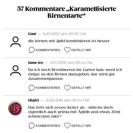
57 Kommentare „Karamellisierte
Birnentarte“
Gast
— 14.10.2022 um 00:35 Uhr
die birnen mit äpfel kombinieren ist besser
KOMMENTIEREN
GEFÄLLT MIR
tasse tee
— 12.9.2020 um 08:44 Uhr
Da ich noch Brombeeren im Garten hab, werd ich
einige zu den Birnen dazugeben, das wird gut
zusammenpassen.
KOMMENTIEREN
GEFÄLLT MIR
Hia83
— 24.10.2018 um 09:53 Uhr
Das hört sich soooo lecker an - müsste doch
eigentlich auch prima mit Äpfeln und etwas Zimt
schmecken oder?
KOMMENTIEREN
GEFÄLLT MIR