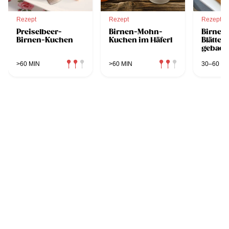
Rezept
Rezept
Rezept
Preiselbeer-
Birnen-Mohn-
Birne a
Birnen-Kuchen
Kuchen im Häferl
Blättert
geback
>60 MIN
>60 MIN
30–60 MI