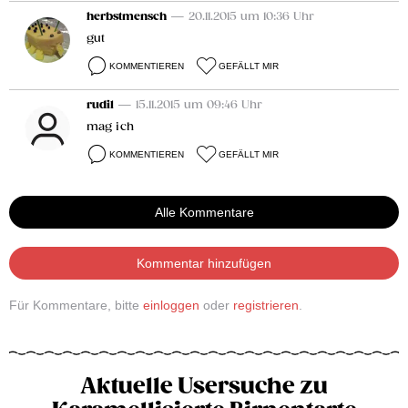
herbstmensch
— 20.11.2015 um 10:36 Uhr
gut
KOMMENTIEREN
GEFÄLLT MIR
rudi1
— 15.11.2015 um 09:46 Uhr
mag ich
KOMMENTIEREN
GEFÄLLT MIR
Alle Kommentare
Kommentar hinzufügen
Für Kommentare, bitte
einloggen
oder
registrieren
.
Aktuelle Usersuche zu