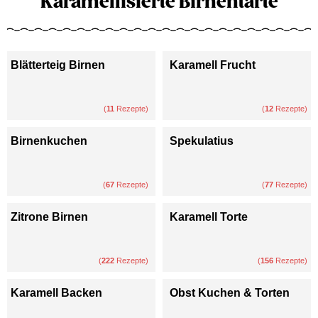
Karamellisierte Birnentarte
Blätterteig Birnen
Karamell Frucht
(
11
Rezepte)
(
12
Rezepte)
Birnenkuchen
Spekulatius
(
67
Rezepte)
(
77
Rezepte)
Zitrone Birnen
Karamell Torte
(
222
Rezepte)
(
156
Rezepte)
Karamell Backen
Obst Kuchen & Torten