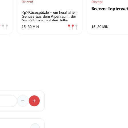
Rezept
Rezept
Käsespätzle
Beeren-Topfens
<p>Käsespätzle – ein herzhafter
Genuss aus dem Alpenraum, der
Gemütlichkeit auf den Teller
zaubert. Entdecke unser Rezept
15–30 MIN
15–30 MIN
für die perfekten Käsespätzle:
geschmolzener Käse trifft auf
hausgemachte Spätzle, ein
wahrer Gaumenschmaus, der
einfach glücklich macht!</p>