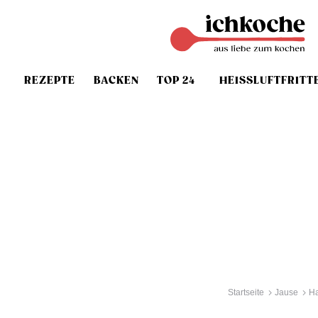
REZEPTE
BACKEN
TOP 24
HEISSLUFTFRITT
Startseite
Jause
H