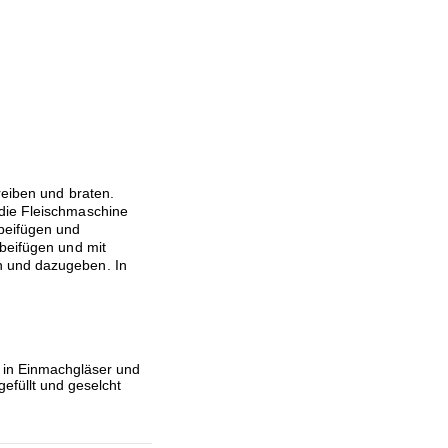
reiben und braten.
die Fleischmaschine
 beifügen und
 beifügen und mit
n und dazugeben. In
e in Einmachgläser und
efüllt und geselcht