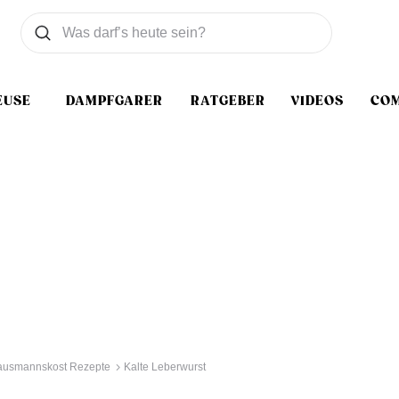
Was wollen Sie suchen
Suchen
EUSE
DAMPFGARER
RATGEBER
VIDEOS
CO
ausmannskost Rezepte
Kalte Leberwurst