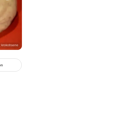
: krokotraene
en