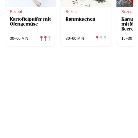
Rezept
Rezept
Rezept
Kartoffelpuffer mit
Rahmkuchen
Karame
Ofengemüse
mit Ma
Beeren
30–60 MIN
30–60 MIN
15–30 MI