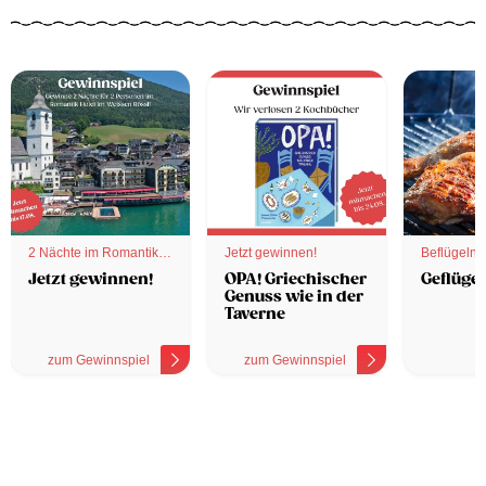
2 Nächte im Romantik
Jetzt gewinnen!
Beflügelnd
Hotel
Jetzt gewinnen!
OPA! Griechischer
Geflügel
Genuss wie in der
Taverne
zum Gewinnspiel
zum Gewinnspiel
z