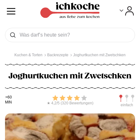
Toggle
Toggle
Was wollen Sie suchen
Suchen
Kuchen & Torten
Backrezepte
Joghurtkuchen mit Zwetschken
Joghurtkuchen mit Zwetschken
Kochdauer
Bewerten
Schwierig
>60
MIN
★ 4,2/5 (320 Bewertungen)
einfach