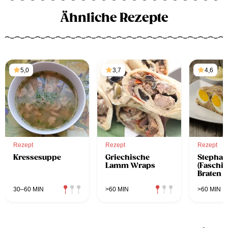
Ähnliche Rezepte
5,0
3,7
4,6
Rezept
Rezept
Rezept
Kressesuppe
Griechische
Stephan
Lamm Wraps
(Faschie
Braten m
30–60 MIN
>60 MIN
>60 MIN