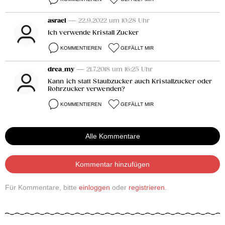
asrael
— 22.9.2022 um 10:28 Uhr
Ich verwende Kristall Zucker
KOMMENTIEREN
GEFÄLLT MIR
drea_my
— 21.7.2018 um 16:25 Uhr
Kann ich statt Staubzucker auch Kristallzucker oder
Rohrzucker verwenden?
KOMMENTIEREN
GEFÄLLT MIR
Alle Kommentare
Kommentar hinzufügen
Für Kommentare, bitte
einloggen
oder
registrieren
.