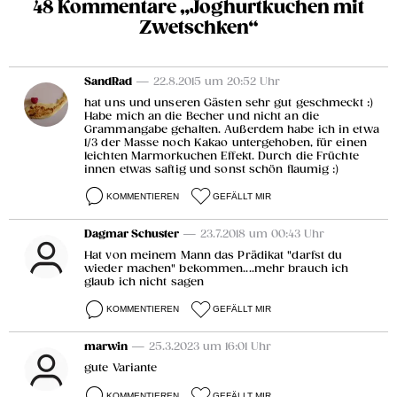
48 Kommentare „Joghurtkuchen mit
Zwetschken“
SandRad
— 22.8.2015 um 20:52 Uhr
hat uns und unseren Gästen sehr gut geschmeckt :)
Habe mich an die Becher und nicht an die
Grammangabe gehalten. Außerdem habe ich in etwa
1/3 der Masse noch Kakao untergehoben, für einen
leichten Marmorkuchen Effekt. Durch die Früchte
innen etwas saftig und sonst schön flaumig :)
KOMMENTIEREN
GEFÄLLT MIR
Dagmar Schuster
— 23.7.2018 um 00:43 Uhr
Hat von meinem Mann das Prädikat "darfst du
wieder machen" bekommen....mehr brauch ich
glaub ich nicht sagen
KOMMENTIEREN
GEFÄLLT MIR
marwin
— 25.3.2023 um 16:01 Uhr
gute Variante
KOMMENTIEREN
GEFÄLLT MIR