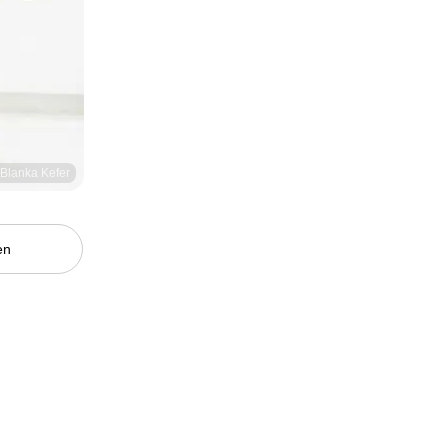
/ Blanka Kefer
en