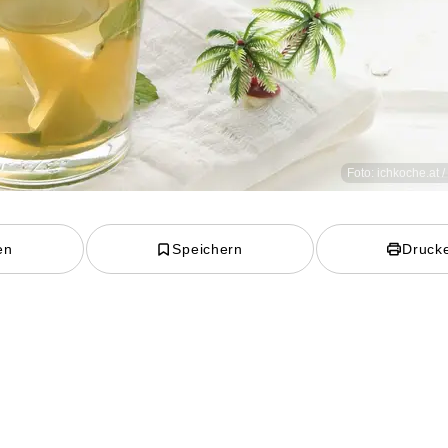
Foto: ichkoche.at 
en
Speichern
Druck