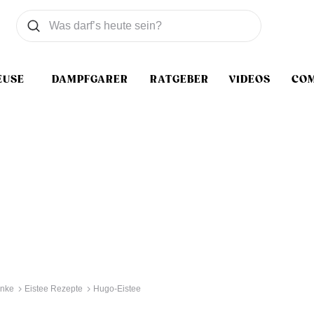
Was wollen Sie suchen
Suchen
EUSE
DAMPFGARER
RATGEBER
VIDEOS
CO
änke
Eistee Rezepte
Hugo-Eistee