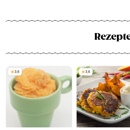
Rezept
3,6
3,6