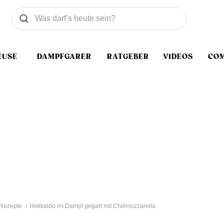
Was wollen Sie suchen
Suchen
EUSE
DAMPFGARER
RATGEBER
VIDEOS
CO
 Rezepte
Hokkaido im Dampf gegart mit Chilimozzarella