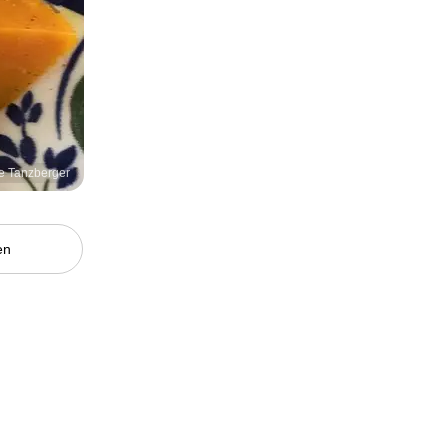
ne Tanzberger
en