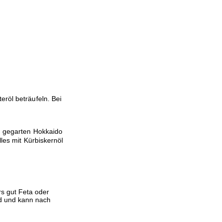
eröl beträufeln. Bei
en gegarten Hokkaido
lles mit Kürbiskernöl
s gut Feta oder
nd und kann nach