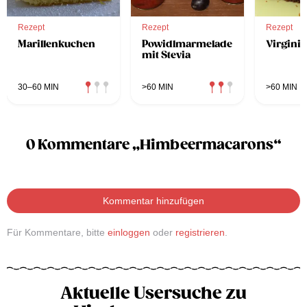
Rezept
Rezept
Rezept
Marillenkuchen
Powidlmarmelade
Virgini
mit Stevia
30–60 MIN
>60 MIN
>60 MIN
0 Kommentare „Himbeermacarons“
Kommentar hinzufügen
Für Kommentare, bitte
einloggen
oder
registrieren
.
Aktuelle Usersuche zu