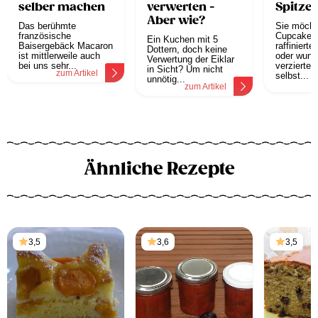
selber machen
verwerten -
Spitzen
Aber wie?
Das berühmte
Sie möcht
französische
Cupcakes 
Ein Kuchen mit 5
Baisergebäck Macaron
raffiniert
Dottern, doch keine
ist mittlerweile auch
oder wund
Verwertung der Eiklar
bei uns sehr...
verzierte 
in Sicht? Um nicht
zum Artikel
selbst...
unnötig...
z
zum Artikel
Ähnliche Rezepte
3,5
3,6
3,5