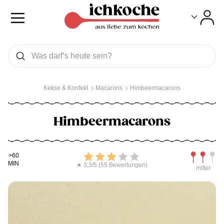
Toggle
Toggle
Was wollen Sie suchen
Suchen
Kekse & Konfekt
Macarons
Himbeermacarons
Himbeermacarons
Kochdauer
Bewerten
Schwierig
>60
MIN
★ 3,3/5 (55 Bewertungen)
mittel