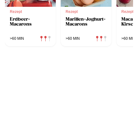
Rezept
Rezept
Rezept
Erdbeer-
Marillen-Joghurt-
Macaro
Macarons
Macarons
Kirsch
>60 MIN
>60 MIN
>60 MIN