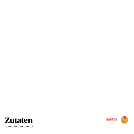
Zutaten
hantsh