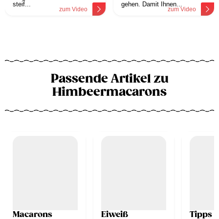
steif...
gehen. Damit Ihnen...
zum Video
zum Video
Passende Artikel zu
Himbeermacarons
Macarons
Eiweiß
Tipps 