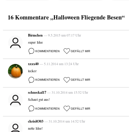
16 Kommentare „Halloween Fliegende Besen“
Birmchen
— 9.5.2015 um 07:17 Uhr
super Idee
KOMMENTIEREN
GEFÄLLT MIR
xxxx40
— 5.11.2014 um 13:24 Uhr
lecker
KOMMENTIEREN
GEFÄLLT MIR
schneckal17
— 31.10.2014 um 15:52 Uhr
Schaut gut aus!
KOMMENTIEREN
GEFÄLLT MIR
chrisi0303
— 31.10.2014 um 14:52 Uhr
nette Idee!