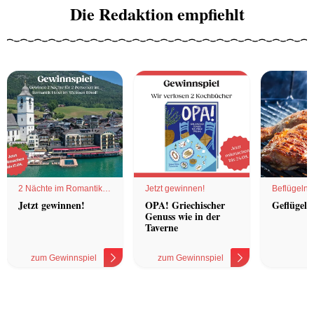
Die Redaktion empfiehlt
2 Nächte im Romantik
Jetzt gewinnen!
Beflügelnd
Hotel
Jetzt gewinnen!
OPA! Griechischer
Geflügel 
Genuss wie in der
Taverne
zum Gewinnspiel
zum Gewinnspiel
z