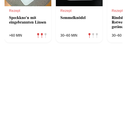
Rezept
Rezept
Rezept
Speckkno'n mit
Semmelknödel
Rindsfile
eingebrannten Linsen
Rotweinj
geräuche
Kartoffe
>60 MIN
30–60 MIN
30–60 MI