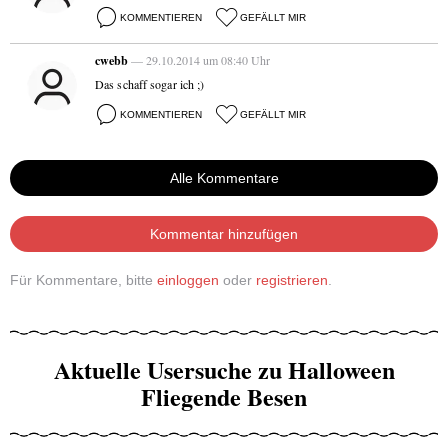
KOMMENTIEREN
GEFÄLLT MIR
cwebb
— 29.10.2014 um 08:40 Uhr
Das schaff sogar ich ;)
KOMMENTIEREN
GEFÄLLT MIR
Alle Kommentare
Kommentar hinzufügen
Für Kommentare, bitte
einloggen
oder
registrieren
.
Aktuelle Usersuche zu Halloween
Fliegende Besen