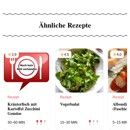
Ähnliche Rezepte
3,9
4,5
4,0
Rezept
Rezept
Rezept
Kräuterfisch mit
Vogerlsalat
Albondig
Kartoffel Zucchini
(Faschier
Gemüse
30–60 MIN
15–30 MIN
5–15 MIN