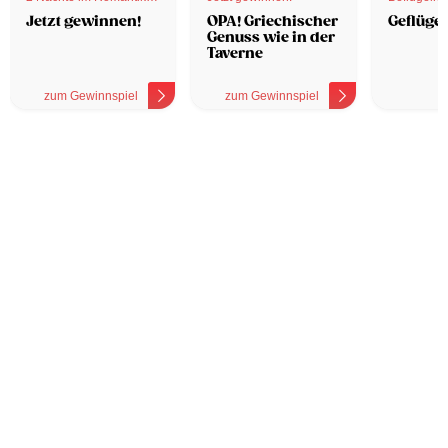
Hotel
Jetzt gewinnen!
OPA! Griechischer
Geflügel
Genuss wie in der
Taverne
zum Gewinnspiel
zum Gewinnspiel
z