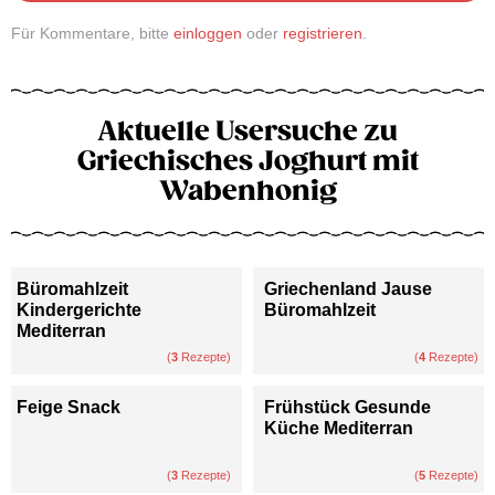
Für Kommentare, bitte
einloggen
oder
registrieren
.
Aktuelle Usersuche zu
Griechisches Joghurt mit
Wabenhonig
Büromahlzeit
Griechenland Jause
Kindergerichte
Büromahlzeit
Mediterran
(
3
Rezepte)
(
4
Rezepte)
Feige Snack
Frühstück Gesunde
Küche Mediterran
(
3
Rezepte)
(
5
Rezepte)