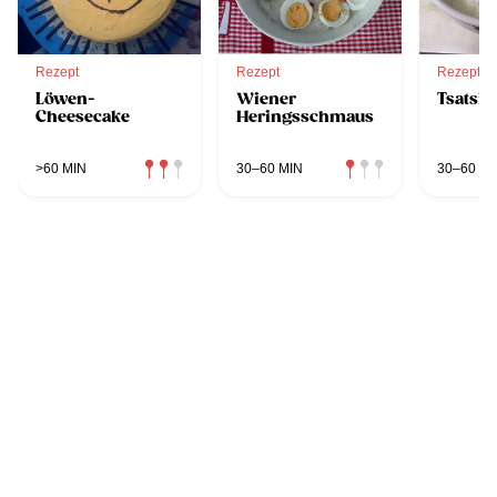
Rezept
Rezept
Rezept
Löwen-
Wiener
Tsatsik
Cheesecake
Heringsschmaus
>60 MIN
30–60 MIN
30–60 MI