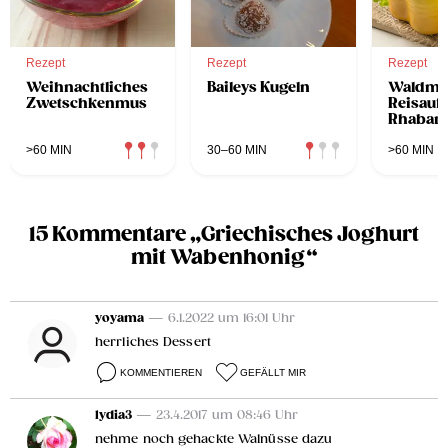
Rezept
Rezept
Rezept
Weihnachtliches
Baileys Kugeln
Waldmei
Zwetschkenmus
Reisaufl
Rhabar
>60 MIN
30–60 MIN
>60 MIN
15 Kommentare „Griechisches Joghurt
mit Wabenhonig“
yoyama
— 6.1.2022 um 16:01 Uhr
herrliches Dessert
KOMMENTIEREN
GEFÄLLT MIR
lydia3
— 23.4.2017 um 08:46 Uhr
nehme noch gehackte Walnüsse dazu