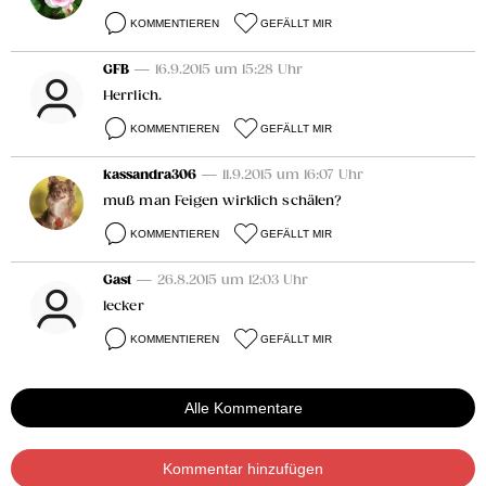
KOMMENTIEREN
GEFÄLLT MIR
GFB
— 16.9.2015 um 15:28 Uhr
Herrlich.
KOMMENTIEREN
GEFÄLLT MIR
kassandra306
— 11.9.2015 um 16:07 Uhr
muß man Feigen wirklich schälen?
KOMMENTIEREN
GEFÄLLT MIR
Gast
— 26.8.2015 um 12:03 Uhr
lecker
KOMMENTIEREN
GEFÄLLT MIR
Alle Kommentare
Kommentar hinzufügen