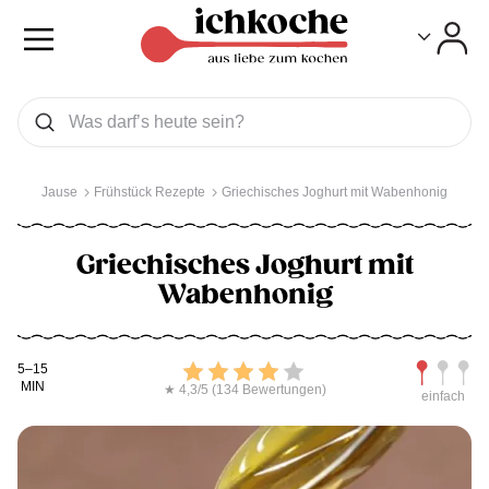
Toggle
Toggle
Was wollen Sie suchen
Suchen
Jause
Frühstück Rezepte
Griechisches Joghurt mit Wabenhonig
Griechisches Joghurt mit
Wabenhonig
Kochdauer
Bewerten
Schwierig
5–15
MIN
★ 4,3/5 (134 Bewertungen)
einfach