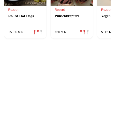
Rezept
Rezept
Rezept
Rolled Hot Dogs
Punschkrapferl
Veganes 
15–30 MIN
>60 MIN
5–15 MIN