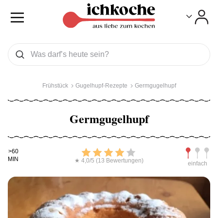
Toggle
Toggle
Was wollen Sie suchen
Suchen
Frühstück
Gugelhupf-Rezepte
Germgugelhupf
Germgugelhupf
Kochdauer
Bewerten
Schwierig
>60
MIN
★ 4,0/5 (13 Bewertungen)
einfach