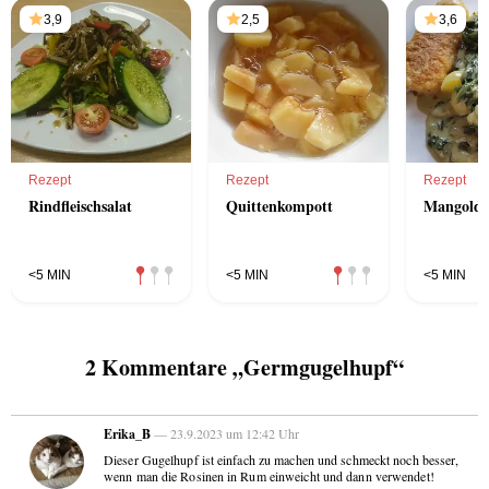
3,9
2,5
3,6
Rezept
Rezept
Rezept
Rindfleischsalat
Quittenkompott
Mangold
<5 MIN
<5 MIN
<5 MIN
2 Kommentare „Germgugelhupf“
Erika_B
— 23.9.2023 um 12:42 Uhr
Dieser Gugelhupf ist einfach zu machen und schmeckt noch besser,
wenn man die Rosinen in Rum einweicht und dann verwendet!