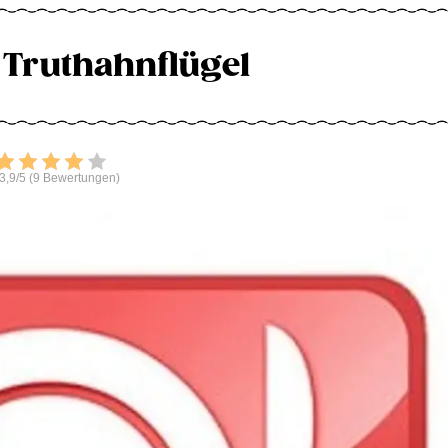
e Truthahnflügel
Bewerten
3,9/5 (9 Bewertungen)