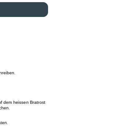
nreiben.
uf dem heissen Bratrost
ichen.
ten.