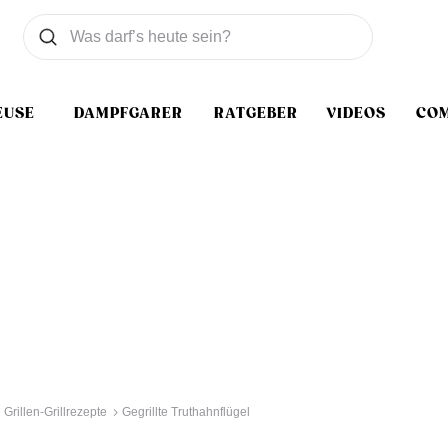
Was wollen Sie suchen
Suchen
EUSE
DAMPFGARER
RATGEBER
VIDEOS
CO
Grillen-Grillrezepte
Gegrillte Truthahnflügel