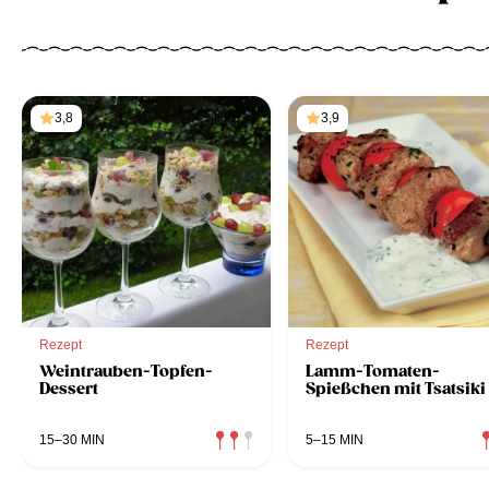
3,8
3,9
Rezept
Rezept
Weintrauben-Topfen-
Lamm-Tomaten-
Dessert
Spießchen mit Tsatsiki
15–30 MIN
5–15 MIN