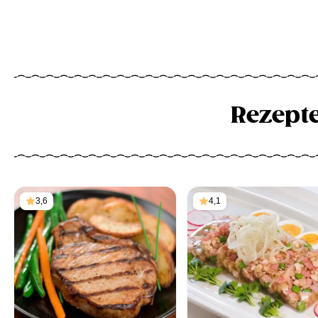
Rezept
3,6
4,1