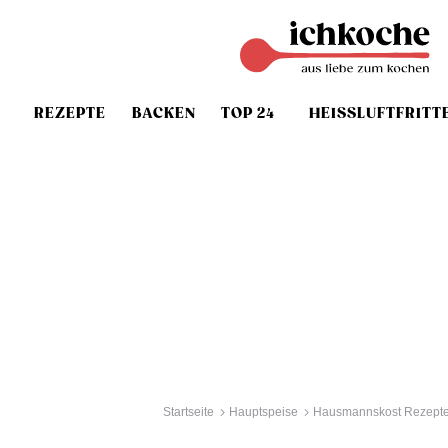
REZEPTE
BACKEN
TOP 24
HEISSLUFTFRITT
Startseite
Hauptspeise
Hausmannskost Rezept