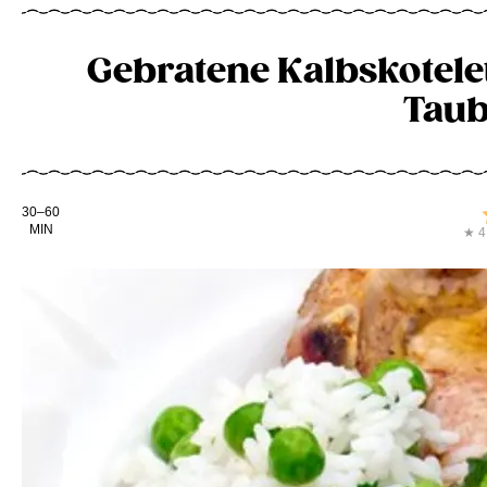
Gebratene Kalbskotelet
Taub
Kochdauer
30–60
MIN
★ 4