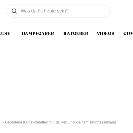
Was wollen Sie suchen
Suchen
EUSE
DAMPFGARER
RATGEBER
VIDEOS
CO
e
Gebratene Kalbskotelettes mit Risi-Pisi und kleinem Taubnesselsalat