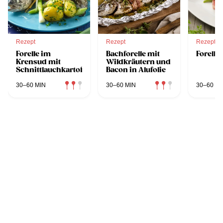
Rezept
Rezept
Rezept
Forelle im
Bachforelle mit
Forelle
Krensud mit
Wildkräutern und
Schnittlauchkartoffeln
Bacon in Alufolie
30–60 MIN
30–60 MIN
30–60 MI