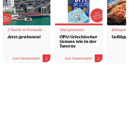
2 Nächte im Romantik
Jetzt gewinnen!
Beflügelnd
Hotel
Jetzt gewinnen!
OPA! Griechischer
Geflügel
Genuss wie in der
Taverne
zum Gewinnspiel
zum Gewinnspiel
z