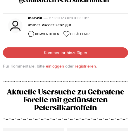
gedünsteten Petersilkartoffeln“
marwin
— 27.12.2023 um 10:21 Uhr
immer wieder sehr gut
KOMMENTIEREN
GEFÄLLT MIR
Kommentar hinzufügen
Für Kommentare, bitte
einloggen
oder
registrieren
.
Aktuelle Usersuche zu Gebratene
Forelle mit gedünsteten
Petersilkartoffeln