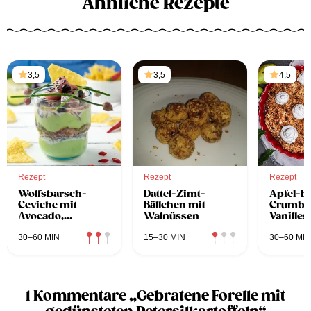
Ähnliche Rezepte
3,5
3,5
4,5
Rezept
Rezept
Rezept
Wolfsbarsch-
Dattel-Zimt-
Apfel-B
Ceviche mit
Bällchen mit
Crumble
Avocado,
Walnüssen
Vanille
Zwiebel-
Kardamom-Salsa
30–60 MIN
15–30 MIN
30–60 MIN
und Tortilla-Chips
1 Kommentare „Gebratene Forelle mit