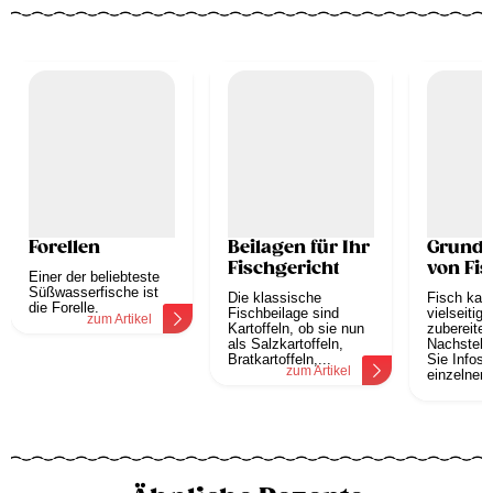
Forellen
Beilagen für Ihr
Grundz
Fischgericht
von Fis
Einer der beliebteste
Süßwasserfische ist
Die klassische
Fisch kan
die Forelle.
Fischbeilage sind
vielseitige
zum Artikel
Kartoffeln, ob sie nun
zubereitet
als Salzkartoffeln,
Nachstehe
Bratkartoffeln,...
Sie Infos 
zum Artikel
einzelnen.
z