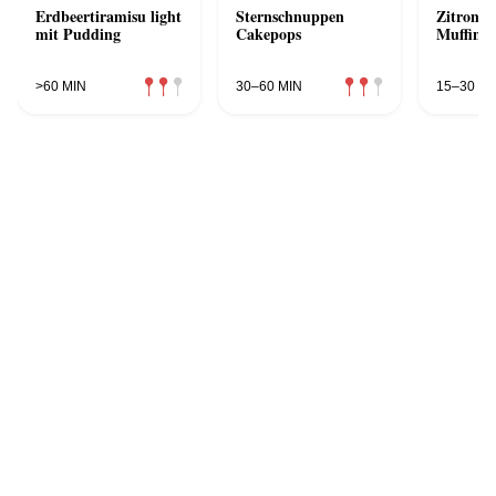
Erdbeertiramisu light
Sternschnuppen
Zitrone
mit Pudding
Cakepops
Muffins
>60 MIN
30–60 MIN
15–30 MI