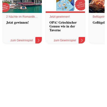
2 Nächte im Romantik
Jetzt gewinnen!
Beflügelnd
Hotel
Jetzt gewinnen!
OPA! Griechischer
Geflügel 
Genuss wie in der
Taverne
zum Gewinnspiel
zum Gewinnspiel
z