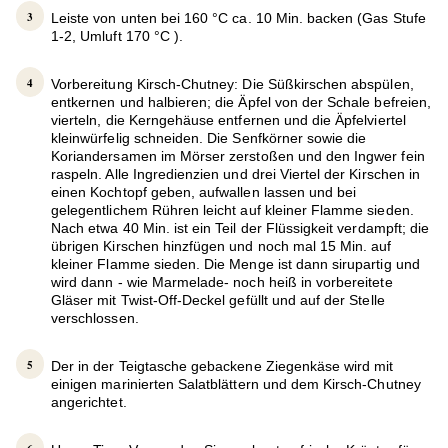
Leiste von unten bei 160 °C ca. 10 Min. backen (Gas Stufe
1-2, Umluft 170 °C ).
Vorbereitung Kirsch-Chutney: Die Süßkirschen abspülen,
entkernen und halbieren; die Äpfel von der Schale befreien,
vierteln, die Kerngehäuse entfernen und die Äpfelviertel
kleinwürfelig schneiden. Die Senfkörner sowie die
Koriandersamen im Mörser zerstoßen und den Ingwer fein
raspeln. Alle Ingredienzien und drei Viertel der Kirschen in
einen Kochtopf geben, aufwallen lassen und bei
gelegentlichem Rühren leicht auf kleiner Flamme sieden.
Nach etwa 40 Min. ist ein Teil der Flüssigkeit verdampft; die
übrigen Kirschen hinzfügen und noch mal 15 Min. auf
kleiner Flamme sieden. Die Menge ist dann sirupartig und
wird dann - wie Marmelade- noch heiß in vorbereitete
Gläser mit Twist-Off-Deckel gefüllt und auf der Stelle
verschlossen.
Der in der Teigtasche gebackene Ziegenkäse wird mit
einigen marinierten Salatblättern und dem Kirsch-Chutney
angerichtet.