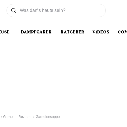
Was wollen Sie suchen
Suchen
EUSE
DAMPFGARER
RATGEBER
VIDEOS
CO
Garnelen Rezepte
Garnelensuppe