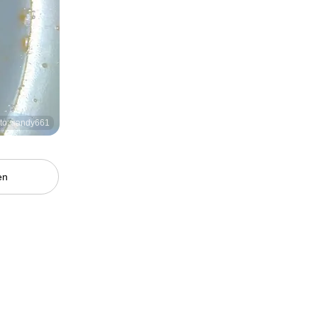
to: sandy661
en