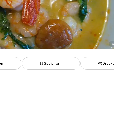
Fo
en
Speichern
Druck